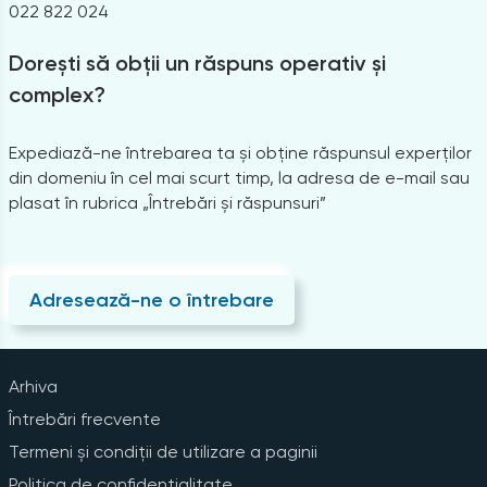
022 822 024
Dorești să obții un răspuns operativ și
complex?
Expediază-ne întrebarea ta și obține răspunsul experților
din domeniu în cel mai scurt timp, la adresa de e-mail sau
plasat în rubrica „Întrebări și răspunsuri”
Adresează-ne o întrebare
Arhiva
Întrebări frecvente
Termeni și condiții de utilizare a paginii
Politica de confidențialitate