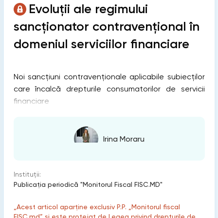
Evoluții ale regimului
sancționator contravențional în
domeniul serviciilor financiare
Noi sancțiuni contravenționale aplicabile subiecților
care încalcă drepturile consumatorilor de servicii
financiare
Irina Moraru
Instituții:
Publicaţia periodică "Monitorul Fiscal FISC.MD"
„Acest articol aparține exclusiv P.P. „Monitorul fiscal
FISC.md” și este protejat de Legea privind drepturile de