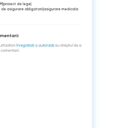
AM
|
proiect de lege
|
 de asigurare obligatorii
|
asigurare medicala
mentarii
tilizatorii
înregistraţi
şi
autorizați
au dreptul de a
 comentarii.