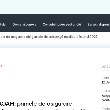
tului
Domenii conexe
Contabilitatea sectorială
Servicii disponi
ele de asigurare obligatorie de asistență medicală în anul 2023
RI
3646
Data 
12 De
Catal
Asigu
Nout
AOAM: primele de asigurare
Etich