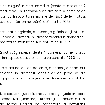
 se asigură în mod individual (conform anexei nr. 2
imea, modul și termenele de achitare a primelor de
l) va fi stabilită în mărime de 12636 de lei. Totuși,
cazul achitării primei până la 31 martie 2023.
destinaţie agricolă, cu excepţia grădinilor şi loturilor
tul dacă au dat sau nu aceste terenuri în arendă sau
mă fixă se stabilește în cuantum de 1014 lei.
ă activități independente în domeniul comerțului cu
1622
furi supuse accizelor, prima va constitui
lei.
duale, deținătorii de patentă, arendașii, arendatorii,
tivități în domeniul achizițiilor de produse din
angajați și nu sunt asigurați de Guvern este stabilită
i.
, executorii judecătorești, experții judiciari care
pertiză judiciară, interpreții, traducătorii și
t de forma juridică de organizare a activității,