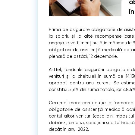
o
î
Prima de asigurare obligatorie de asis
la salariu și la alte recompense car
angajate va fi menținută în mărime de 9,0
obligatorii de asistență medicală pe an
plenară de astăzi, 12 decembrie.
Astfel, fondurile asigurării obligator
venituri și la cheltuieli în sumă de 141
aprobat pentru anul curent. Se estime
constitui 51,6% din suma totală, iar 48,4%
Cea mai mare contribuție la formarea 
obligatorie de asistență medicală ach
contul altor venituri (cota din impozitul 
dobânzi, amenzi, sancțiuni și alte încasăr
decât în anul 2022.