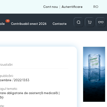
RO
Cont nou
Autentificare
Căutare
10
bile
Contribuabil onest 2026
Contacte
vizualizări
publicării:
cembrie /2022 13:53
ogul tematic
rare obligatorie de asistenţă medicală
|
ăți
ete: