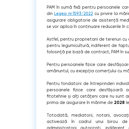
PAM în sumă fixă pentru persoanele care
din
Legea nr.1593/2022
cu privire la măr
asigurare obligatorie de asistență medica
se vor aplica în continuare reducerile în 
Astfel, pentru proprietarii de terenuri cu 
pentru legumicultură, indiferent de fap
folosinţă pe bază de contract, PAM în su
Pentru persoanele fizice care desfășoar
amănuntul, cu excepția comerțului cu măr
Pentru fondatorii de întreprinderi indivi
persoanele fizice care desfășoară ac
fitotehnie și alți cetățeni care nu sunt 
2028
prima de asigurare în mărime de
le
Totodată, mediatorii, notarii, avocații
activează în cadrul unui birou de ex
administratorii autorizați, indiferen