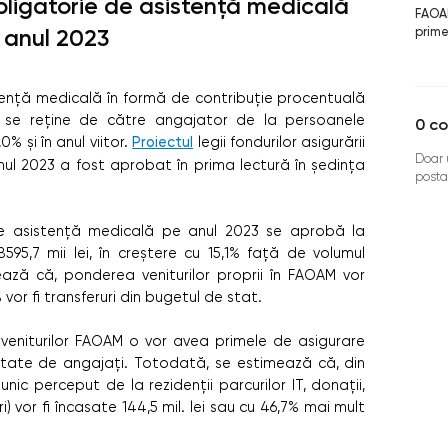
bligatorie de asistență medicală
FAO
prime
n anul 2023
tență medicală în formă de contribuție procentuală
e se reține de către angajator de la persoanele
0
co
% și în anul viitor.
Proiectul
legii fondurilor asigurării
Doar u
ul 2023 a fost aprobat în prima lectură în ședința
posta
ii de asistență medicală pe anul 2023 se aprobă la
38595,7 mii lei, în creștere cu 15,1% față de volumul
ază că, ponderea veniturilor proprii în FAOAM vor
 vor fi transferuri din bugetul de stat.
veniturilor FAOAM o vor avea primele de asigurare
itate de angajați. Totodată, se estimează că, din
unic perceput de la rezidenții parcurilor IT, donații,
i) vor fi încasate 144,5 mil. lei sau cu 46,7% mai mult