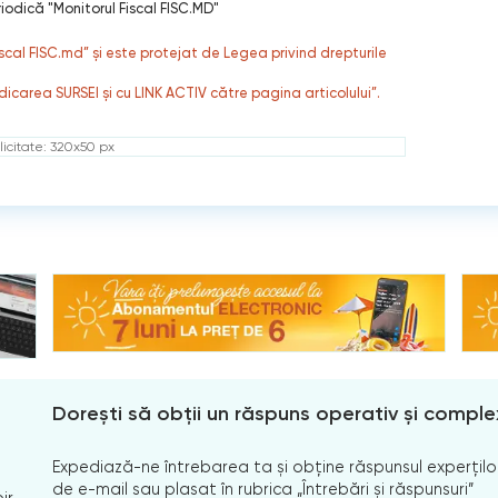
iodică "Monitorul Fiscal FISC.MD"
fiscal FISC.md” și este protejat de Legea privind drepturile
dicarea SURSEI și cu LINK ACTIV către pagina articolului”.
icitate: 320x50 px
Dorești să obții un răspuns operativ și comple
Expediază-ne întrebarea ta și obține răspunsul experților
de e-mail sau plasat în rubrica „Întrebări și răspunsuri”