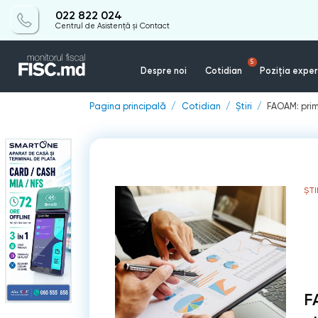
022 822 024
Centrul de Asistență și Contact
5
Despre noi
Cotidian
Poziția exper
Pagina principală
Cotidian
Știri
FAOAM: prim
ȘTI
F