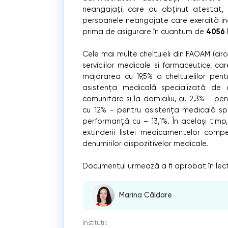
neangajați, care au obținut atestat, l
persoanele neangajate care exercită in
4056
prima de asigurare în cuantum de
l
Cele mai multe cheltuieli din FAOAM (cir
serviciilor medicale și farmaceutice, 
majorarea cu 19,5% a cheltuielilor pen
asistența medicală specializată de a
comunitare și la domiciliu, cu 2,3% – p
cu 12% – pentru asistența medicală spit
performanță cu – 13,1%. În același timp, 
extinderii listei medicamentelor compe
denumirilor dispozitivelor medicale.
Documentul urmează a fi aprobat în lec
Marina Căldare
Instituții: