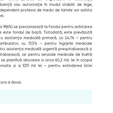
icență sau autorizație în modul stabilit de lege,
dependent profesia de medic de familie vor achita
ei.
ca 99,6%) se preconizează la Fondul pentru achitarea
care este fondul de bază. Totodată, este prevăzută
tru asistența medicală primară, cu 24,1% – pentru
mbulator, cu 13,5% – pentru îngrijirile medicale
entru asistența medicală urgentă prespitalicească și
alicească, iar pentru serviciile medicale de înaltă
se planifică alocarea a circa 60,2 mil. lei în scopul
nsate și a 9,33 mil lei – pentru extinderea listei
tura a doua.