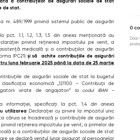
ată a contribuțiilor de asigurări sociale de stat
e de stat.
 nr. 489/1999 privind sistemul public de asigurări
0
co
la pct. 1.1, 1.2, 1.3, 1.5 din anexa menționată au
Doar u
clarației privind reținerea impozitului pe venit, a
posta
sistență medicală şi a contribuțiilor de asigurări
şi să achite contribuțiile de asigurări
(Forma IPC21)
tru luna februarie 2025 până la data de
25 martie
ntribuțiile de asigurări sociale de stat la bugetul
 clasificația economică „121100 – Contribuții de
igatorii virate de angajatori”
la codul IBAN –
ia informației, specificați la pct. 1.4 din anexa
u utilizarea
Declarației cu privire la impozitul unic
a căruia se încadrează şi contribuțiile de asigurări
 privind reținerea impozitului pe venit, a primelor de
ală şi a contribuțiilor de asigurări sociale de stat
care se declară venitul lunar asigurat al persoanelor