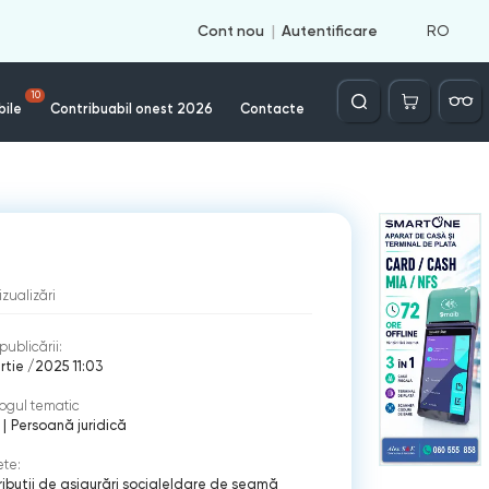
RO
Cont nou
Autentificare
Căutare
10
bile
Contribuabil onest 2026
Contacte
izualizări
publicării:
rtie /2025 11:03
ogul tematic
|
Persoană juridică
ete:
ibuţii de asigurări sociale
|
dare de seamă