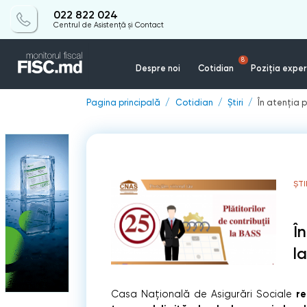
022 822 024
Centrul de Asistență și Contact
8
Despre noi
Cotidian
Poziția exper
Pagina principală
Cotidian
Știri
În atenţia p
ȘTI
În
l
r
Casa Națională de Asigurări Sociale