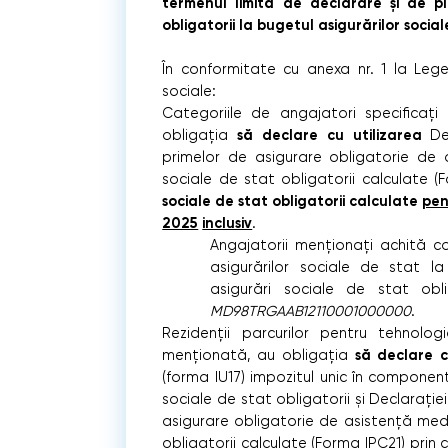
termenul limită de declarare şi de pl
obligatorii la bugetul asigurărilor social
În conformitate cu anexa nr. 1 la Legea
sociale:
Categoriile de angajatori specificaţi 
să declare cu utilizarea
obligația
De
primelor de asigurare obligatorie de a
sociale de stat obligatorii calculate 
sociale de stat obligatorii calculate
pen
2025
inclusiv
.
Angajatorii menționați achită co
asigurărilor sociale de stat la
asigurări sociale de stat obl
MD98TRGAAB12110001000000
.
Rezidenții parcurilor pentru tehnolog
să declare c
menționată, au obligația
(forma IU17) impozitul unic în component
sociale de stat obligatorii şi Declarației
asigurare obligatorie de asistență medic
obligatorii calculate (Forma IPC21) prin 