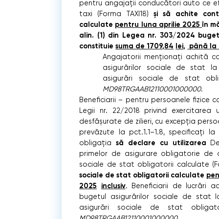
pentru angajații conducători auto ce e
şi să achite contr
taxi (Forma TAXI18)
calculate
pentru luna aprilie 2025
în mă
alin. (1) din Legea nr. 303/2024 buget
constituie
suma de 1709,84
lei,
până la
Angajatorii menționați achită co
asigurărilor sociale de stat la
asigurări sociale de stat obl
MD98TRGAAB12110001000000
.
Beneficiarii – pentru persoanele fizice car
Legii nr. 22/2018 privind exercitarea 
desfășurate de zilieri, cu excepția perso
prevăzute la pct.1.1–1.8, specificați l
să declare
cu utilizarea
obligația
De
primelor de asigurare obligatorie de a
sociale de stat obligatorii calculate (
sociale de stat obligatorii calculate
pen
2
025
inclusiv
. Beneficiarii de lucrări 
bugetul asigurărilor sociale de stat l
asigurări sociale de stat obliga
MD98TRGAAB12110001000000
.