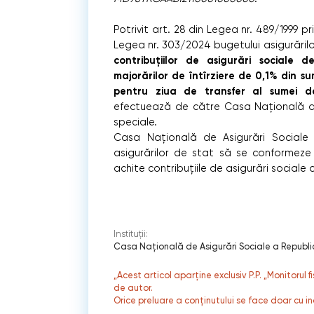
Potrivit art. 28 din Legea nr. 489/1999 pri
Legea nr. 303/2024 bugetului asigurărilo
contribuţiilor de asigurări sociale 
majorărilor de întîrziere de 0,1% din su
pentru ziua de transfer al sumei d
efectuează de către Casa Naţională de A
speciale.
Casa Națională de Asigurări Sociale 
asigurărilor de stat să se conformeze p
achite contribuţiile de asigurări sociale d
Instituții:
Casa Națională de Asigurări Sociale a Republi
„Acest articol aparține exclusiv P.P. „Monitorul 
de autor.
Orice preluare a conținutului se face doar cu in