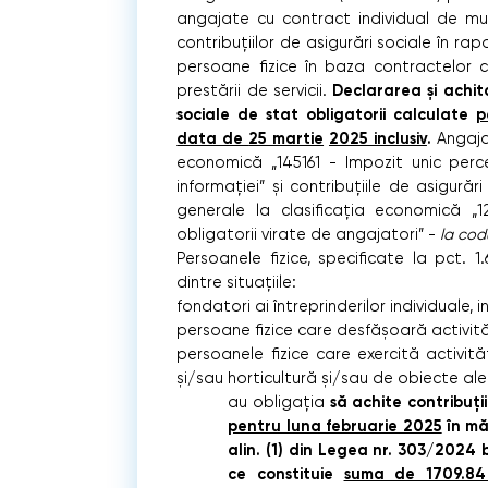
angajate cu contract individual de mu
contribuțiilor de asigurări sociale în rap
persoane fizice în baza contractelor ci
Declararea şi achita
prestării de servicii.
sociale de stat obligatorii calculate
p
data de
25 martie
2025 inclusiv
.
Angaja
economică „145161 - Impozit unic perce
informației” şi contribuțiile de asigurăr
generale la clasificația economică „1
obligatorii virate de angajatori” -
la co
Persoanele fizice, specificate la pct.
dintre situațiile:
fondatori ai întreprinderilor individuale, 
persoane fizice care desfășoară activit
persoanele fizice care exercită activită
și/sau horticultură și/sau de obiecte ale
să achite contribuţii
au obligaţia
pentru luna februarie 2025
în măr
alin. (1) din Legea nr. 303/2024 
ce constituie
suma de 1709.84 