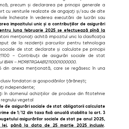
ncă, precum şi declararea pe principii generale a
ort cu veniturile realizate de angajați şi/sau de alte
vile încheiate în vederea executării de lucrări sau
rea impozitului unic şi a contribuțiilor de asigurări
entru luna februarie 2025 se efectuează pînă la
torii menționați achită impozitul unic la clasificația
put de la rezidenții parcurilor pentru tehnologia
i sociale de stat declarate şi calculate pe principii
21100 – Contribuții de asigurări sociale de stat
dul IBAN – MD98TRGAAB12110001000000
.
 1.6 din anexa menționată, care se regăsesc în una
inclusiv fondatori ai gospodăriilor țărănești;
ăți independente;
ţi în domeniul achizițiilor de produse din fitotehnie
 regnului vegetal
le de asigurări sociale de stat obligatorii calculate
ime de 1/12 din taxa fixă anuală stabilita la art. 3
bugetului asigurărilor sociale de stat pe anul 2025,
lei
,
până la data de 25 martie 2025 inclusiv
.