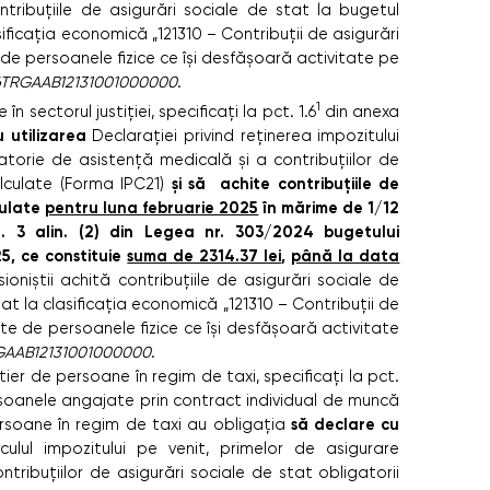
tribuțiile de asigurări sociale de stat la bugetul
sificația economică „121310 – Contribuții de asigurări
e de persoanele fizice ce îşi desfășoară activitate pe
TRGAAB12131001000000
.
1
în sectorul justiției, specificați la pct. 1.6
din anexa
u utilizarea
Declarației privind reținerea impozitului
atorie de asistență medicală şi a contribuțiilor de
şi să achite contribuțiile de
alculate (Forma IPC21)
culate
pentru luna februarie 2025
în mărime de 1/12
t. 3 alin. (2) din Legea nr. 303/2024 bugetului
25, ce constituie
suma de 2314.37 lei
,
până la data
sioniștii achită contribuțiile de asigurări sociale de
tat la clasificația economică „121310 – Contribuții de
rate de persoanele fizice ce își desfășoară activitate
RGAAB12131001000000
.
tier de persoane în regim de taxi, specificaţi la pct.
soanele angajate prin contract individual de muncă
să declare cu
rsoane în regim de taxi au obligația
ulul impozitului pe venit, primelor de asigurare
tribuțiilor de asigurări sociale de stat obligatorii