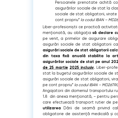
Persoanele prenotate achită con
asigurărilor sociale de stat la cla
sociale de stat obligatorii, virat
cont propriu”
la codul IBAN
– MD26
Liber-profesioniștii ce practică activitate 
să declare c
menționată, au obligația
pe venit, a primelor de asigurare oblig
asigurări sociale de stat obligatorii c
asigurări sociale de stat obligatorii
cal
din taxa fixă anuală stabilita la ar
asigurărilor sociale de stat pe anul 20
de
25 martie
2025 inclusiv
. Liber-profe
stat la bugetul asigurărilor sociale de s
asigurări sociale de stat obligatorii, vi
pe cont propriu”
la codul IBAN – MD26T
Angajatorii din domeniul transportului ru
1.8 din anexa menționată, – pentru per
care efectuează transport rutier de pe
utilizarea
Dării de seamă privind calc
obligatorie de asistență medicală şi con