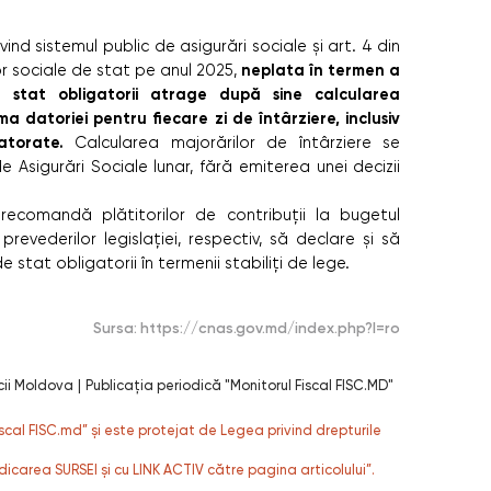
vind sistemul public de asigurări sociale şi art. 4 din
neplata în termen a
r sociale de stat pe anul 2025,
de stat obligatorii atrage după sine calcularea
ma datoriei pentru fiecare zi de întârziere, inclusiv
atorate.
Calcularea majorărilor de întârziere se
sigurări Sociale lunar, fără emiterea unei decizii
recomandă plătitorilor de contribuţii la bugetul
revederilor legislaţiei, respectiv, să declare şi să
e stat obligatorii în termenii stabiliți de lege.
Sursa:
https://cnas.gov.md/index.php?l=ro
cii Moldova
|
Publicaţia periodică "Monitorul Fiscal FISC.MD"
fiscal FISC.md” și este protejat de Legea privind drepturile
dicarea SURSEI și cu LINK ACTIV către pagina articolului”.