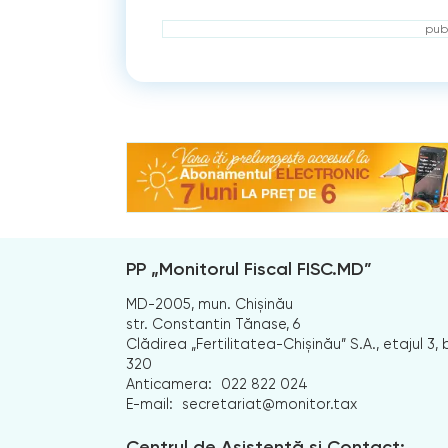
publ
PP „Monitorul Fiscal FISC.MD”
MD-2005, mun. Chișinău
str. Constantin Tănase, 6
Clădirea „Fertilitatea-Chișinău” S.A., etajul 3, b
320
Anticamera:
022 822 024
E-mail:
secretariat@monitor.tax
Centrul de Asistență și Contact: