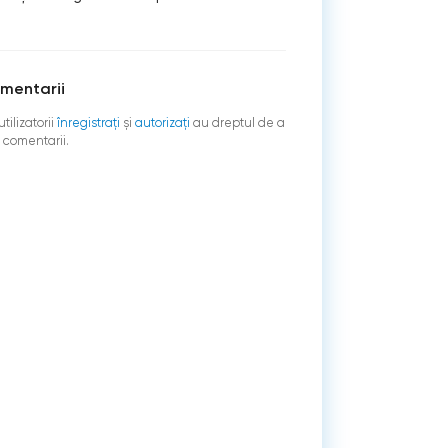
mentarii
tilizatorii
înregistraţi
şi
autorizați
au dreptul de a
 comentarii.