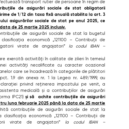
fectuează transport rutier de persoane în regim de
ibuțiile de asigurări sociale de stat obligatorii
rime de 1/12 din taxa fixă anuală stabilita la art. 3
ului asigurărilor sociale de stat pe anul 2025, ce
 data de
25 martie
2025 inclusiv.
ntribuțiile de asigurări sociale de stat la bugetul
 clasificația economică „121100 – Contribuții de
igatorii virate de angajatori”
la codul IBAN –
e exercită activități în calitate de zilieri în temeiul
unei activități necalificate cu caracter ocazional
anelor care se încadrează în categoriile de plătitori
a pct. 1.9 din anexa nr. 1 la Legea nr. 489/1999, au
clarației privind reținerea impozitului pe venit, a
sistenta medicală şi a contribuțiilor de asigurări
şi să achite contribuțiile de asigurări
Forma IPC21)
tru luna februarie 2025 până la data de
25 martie
achită contribuțiile de asigurări sociale de stat la
a clasificația economică „121100 – Contribuții de
torii virate de angajatori”
la codul IBAN –