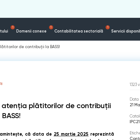
1
1
1
tului
Domenii conexe
Contabilitatea sectorială
Servicii disponi
lătitorilor de contribuţii la BASS!
RI
1323
v
Data 
 atenţia plătitorilor de contribuţii
21 Ma
a BASS!
Catal
IPC21
Etich
eamintește, că data de
25 martie 2025
reprezintă
Contr