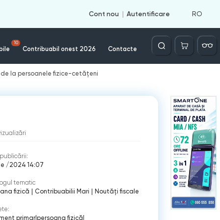
RO
Cont nou
Autentificare
Căutare
10
bile
Contribuabil onest 2026
Contacte
e de la persoanele fizice-cetățeni
vizualizări
publicării:
nie /2024 14:07
ogul tematic
ana fizică
|
Contribuabilii Mari
|
Noutăți fiscale
ete:
ment primar
|
persoana fizică
|