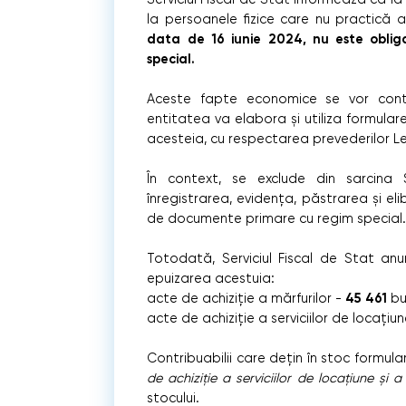
la persoanele fizice care nu practică a
data de 16 iunie 2024, nu este oblig
special.
Aceste fapte economice se vor cont
entitatea va elabora şi utiliza formu
acesteia, cu respectarea prevederilor Legi
În context, se exclude din sarcina Se
înregistrarea, evidența, păstrarea şi el
de documente primare cu regim special
Totodată, Serviciul Fiscal de Stat an
epuizarea acestuia:
45 461
acte de achiziție a mărfurilor -
bu
acte de achiziție a serviciilor de locațiun
Contribuabilii care dețin în stoc formula
de achiziție a serviciilor de locațiune și a 
stocului.