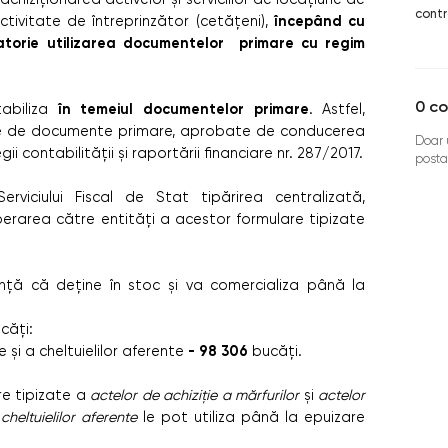
contr
începând cu
ctivitate de întreprinzător (cetăţeni),
atorie utilizarea documentelor primare cu regim
0
co
în temeiul documentelor primare
abiliza
. Astfel,
lare de documente primare, aprobate de conducerea
Doar u
i contabilității şi raportării financiare nr. 287/2017.
posta
rviciului Fiscal de Stat tipărirea centralizată,
iberarea către entități a acestor formulare tipizate
.
unță că deține în stoc și va comercializa până la
căți:
- 98 306
e şi a cheltuielilor aferente
bucăți.
re tipizate a
actelor de achiziție a mărfurilor
și
actelor
cheltuielilor aferente
le pot utiliza până la epuizare