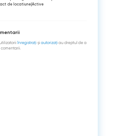
act de locatiune
|
Active
mentarii
tilizatorii
înregistraţi
şi
autorizați
au dreptul de a
 comentarii.