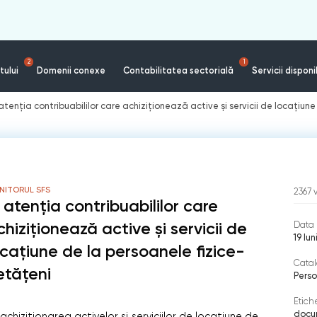
2
1
tului
Domenii conexe
Contabilitatea sectorială
Servicii disponi
 atenția contribuabililor care achiziționează active și servicii de locațiun
NITORUL SFS
2367
n atenția contribuabililor care
chiziționează active și servicii de
Data 
19 Iu
ocațiune de la persoanele fizice-
Catal
etățeni
Perso
Etich
docu
achiziționarea activelor şi serviciilor de locaţiune de