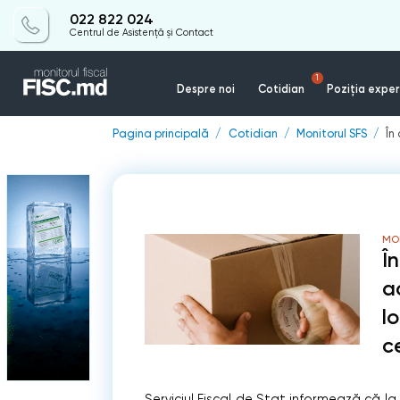
022 822 024
Centrul de Asistență și Contact
1
Despre noi
Cotidian
Poziția exper
Pagina principală
Cotidian
Monitorul SFS
În
MO
Î
a
l
c
Serviciul Fiscal de Stat informează că la 