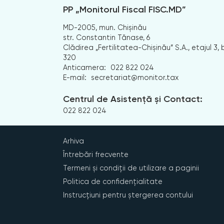
PP „Monitorul Fiscal FISC.MD”
MD-2005, mun. Chișinău
str. Constantin Tănase, 6
Clădirea „Fertilitatea-Chișinău” S.A., etajul 3, b
320
Anticamera:
022 822 024
E-mail:
secretariat@monitor.tax
Centrul de Asistență și Contact:
022 822 024
Arhiva
Întrebări frecvente
Termeni și condiții de utilizare a paginii
Politica de confidențialitate
Instrucțiuni pentru ștergerea contului