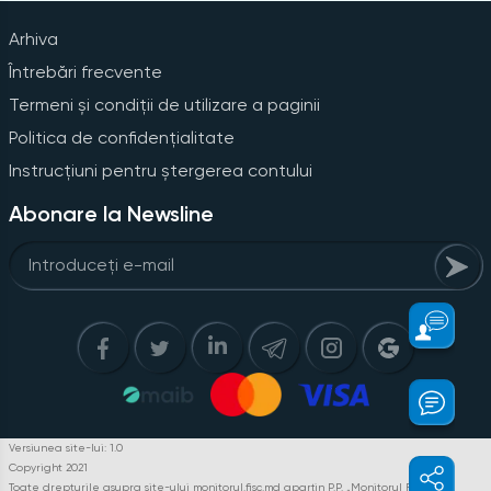
Arhiva
Întrebări frecvente
Termeni și condiții de utilizare a paginii
Politica de confidențialitate
Instrucțiuni pentru ștergerea contului
Abonare la Newsline
Versiunea site-lui: 1.0
Copyright 2021
Toate drepturile asupra site-ului monitorul.fisc.md aparțin P.P. „Monitorul Fiscal