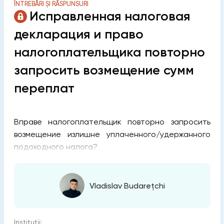
ÎNTREBĂRI ȘI RĂSPUNSURI
Исправленная налоговая
декларация и право
налогоплательщика повторно
запросить возмещение сумм
переплат
Вправе налогоплательщик повторно запросить
возмещение излишне уплаченного/удержанного
подоходного налога?
Vladislav Budarețchi
Instituții: