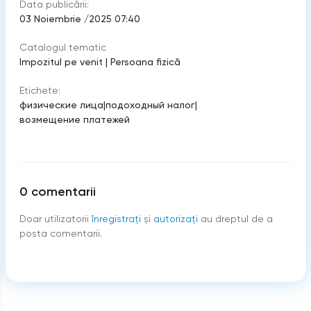
Data publicării:
03 Noiembrie /2025 07:40
Catalogul tematic
Impozitul pe venit
|
Persoana fizică
Etichete:
физические лица
|
подоходный налог
|
возмещение платежей
0
comentarii
Doar utilizatorii
înregistraţi
şi
autorizați
au dreptul de a
posta comentarii.