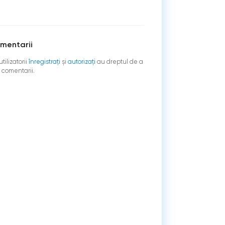
mentarii
tilizatorii
înregistraţi
şi
autorizați
au dreptul de a
 comentarii.