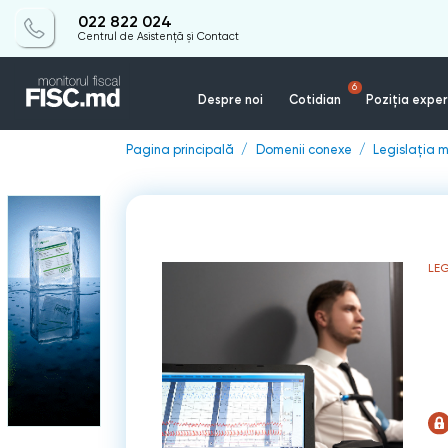
022 822 024
Centrul de Asistență și Contact
6
Despre noi
Cotidian
Poziția exper
Pagina principală
Domenii conexe
Legislația m
LEG