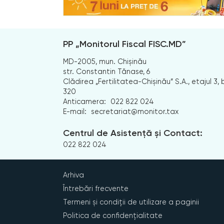
PP „Monitorul Fiscal FISC.MD”
MD-2005, mun. Chișinău
str. Constantin Tănase, 6
Clădirea „Fertilitatea-Chișinău” S.A., etajul 3, b
320
Anticamera:
022 822 024
E-mail:
secretariat@monitor.tax
Centrul de Asistență și Contact:
022 822 024
Arhiva
Întrebări frecvente
Termeni și condiții de utilizare a paginii
Politica de confidențialitate