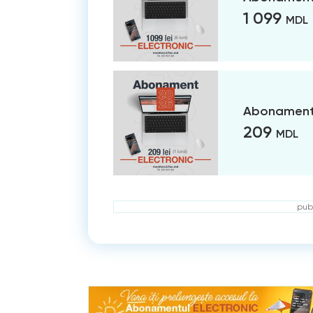
1 099
MDL
Abonament 
209
MDL
publ