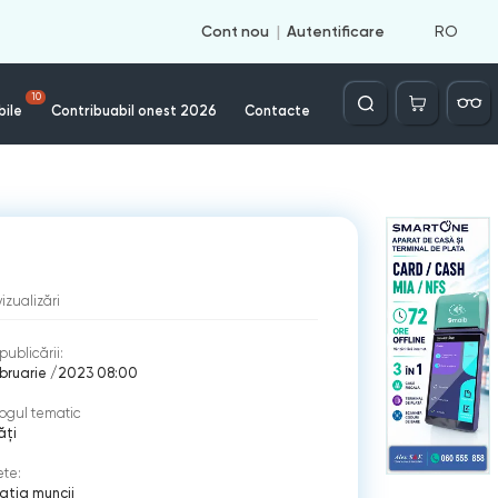
RO
Cont nou
Autentificare
Căutare
10
bile
Contribuabil onest 2026
Contacte
vizualizări
publicării:
bruarie /2023 08:00
ogul tematic
ăți
ete:
latia muncii