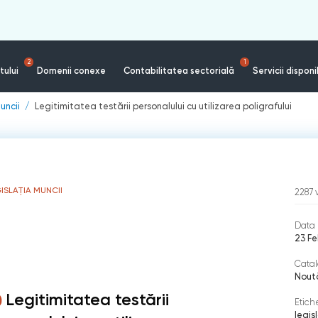
2
1
tului
Domenii conexe
Contabilitatea sectorială
Servicii disponi
uncii
Legitimitatea testării personalului cu utilizarea poligrafului
ISLAȚIA MUNCII
2287
Data 
23 Fe
Catal
Nout
Legitimitatea testării
Etich
legis