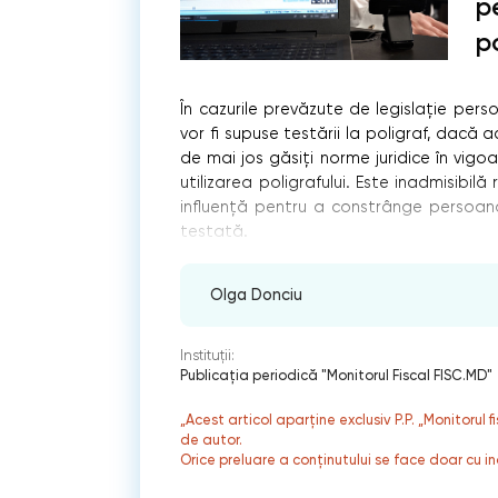
p
po
În cazurile prevăzute de legislație perso
vor fi supuse testării la poligraf, dacă
de mai jos găsiţi norme juridice în vigoar
utilizarea poligrafului. Este inadmisibilă
influenţă pentru a constrânge persoana
testată.
Olga Donciu
Instituții:
Publicaţia periodică "Monitorul Fiscal FISC.MD"
„Acest articol aparține exclusiv P.P. „Monitorul 
de autor.
Orice preluare a conținutului se face doar cu in