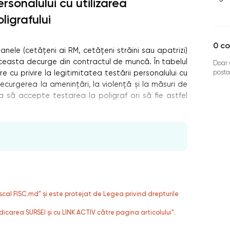
ersonalului cu utilizarea
ligrafului
0
co
anele (cetăţeni ai RM, cetăţeni străini sau apatrizi)
 aceasta decurge din contractul de muncă. În tabelul
Doar u
posta
e cu privire la legitimitatea testării personalului cu
 recurgerea la ameninţări, la violenţă şi la măsuri de
 să accepte testarea la poligraf ori să fie astfel
fiscal FISC.md” și este protejat de Legea privind drepturile
dicarea SURSEI și cu LINK ACTIV către pagina articolului”.