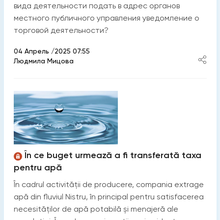
вида деятельности подать в адрес органов
местного публичного управления уведомление о
торговой деятельности?
04 Апрель /2025 07:55
Людмила Мицова
În ce buget urmează a fi transferată taxa
pentru apă
În cadrul activității de producere, compania extrage
apă din fluviul Nistru, în principal pentru satisfacerea
necesităților de apă potabilă și menajeră ale