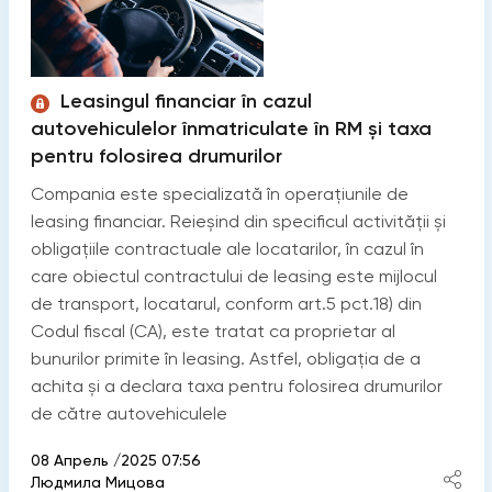
Leasingul financiar în cazul
autovehiculelor înmatriculate în RM și taxa
pentru folosirea drumurilor
Compania este specializată în operațiunile de
leasing financiar. Reieșind din specificul activității și
obligațiile contractuale ale locatarilor, în cazul în
care obiectul contractului de leasing este mijlocul
de transport, locatarul, conform art.5 pct.18) din
Codul fiscal (СА), este tratat ca proprietar al
bunurilor primite în leasing. Astfel, obligația de a
achita și a declara taxa pentru folosirea drumurilor
de către autovehiculele
08 Апрель /2025 07:56
Людмила Мицова