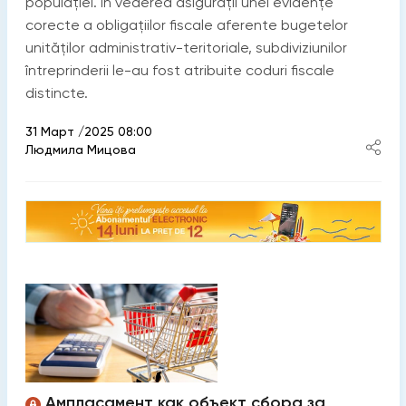
populației. În vederea asigurații unei evidențe
corecte a obligațiilor fiscale aferente bugetelor
unităților administrativ-teritoriale, subdiviziunilor
întreprinderii le-au fost atribuite coduri fiscale
distincte.
31 Март /2025 08:00
Людмила Мицова
Ампласамент как объект сбора за