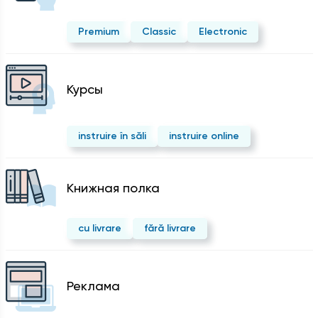
Premium
Classic
Electronic
Курсы
instruire în săli
instruire online
Kнижная полка
cu livrare
fără livrare
Реклама