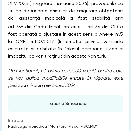
212/2023 (în vigoare 1 ianuarie 2024), prevederile ce
țin de deducerea primelor de asigurare obligatorie
de asistență medicală a fost stabilită prin
2
art.35
din Codul fiscal (anterior - art.36 din CF) a
fost operată o ajustare în acest sens a Anexei nr.5
la OMF nr.140/2017 (Informația privind veniturile
calculate şi achitate în folosul persoanei fizice şi
impozitul pe venit reţinut din aceste venituri).
De menționat, că prima perioadă fiscală pentru care
se vor aplica modificările intrate în vigoare, este
perioada fiscală ale anului 2024.
Tatiana Smeșnaia
Instituții:
Publicaţia periodică "Monitorul Fiscal FISC.MD"