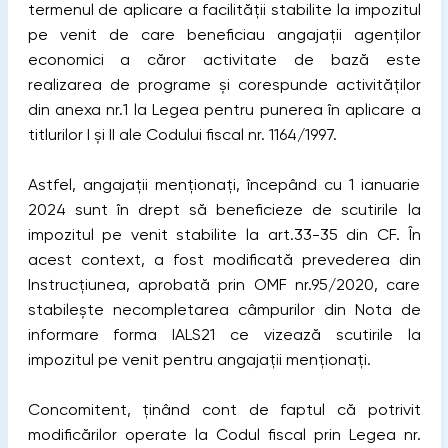
termenul de aplicare a facilității stabilite la impozitul
pe venit de care beneficiau angajații agenților
economici a căror activitate de bază este
realizarea de programe şi corespunde activităților
din anexa nr.1 la Legea pentru punerea în aplicare a
titlurilor I şi II ale Codului fiscal nr. 1164/1997.
Astfel, angajații menționați, începând cu 1 ianuarie
2024 sunt în drept să beneficieze de scutirile la
impozitul pe venit stabilite la art.33-35 din CF. În
acest context, a fost modificată prevederea din
Instrucțiunea, aprobată prin OMF nr.95/2020, care
stabilește necompletarea câmpurilor din Nota de
informare forma IALS21 ce vizează scutirile la
impozitul pe venit pentru angajații menționați.
Concomitent, ținând cont de faptul că potrivit
modificărilor operate la Codul fiscal prin Legea nr.