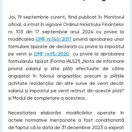
Joi, 19 septembrie curent, fiind publicat în Monitorul
oficial, a intrat în vigoare Ordinul ministrului Finanțelor
nr. 103 din 17 septembrie anul 2024 cu privire la
modificarea
OMF nr.140/2017
privind aprobarea unor
formulare tipizate de declaraţii cu privire la impozitul
pe venit și
OMF nr.95/2020
cu privire la aprobarea
formularului tipizat (Forma IALS21) „Nota de informare
privind salariul şi alte plăți efectuate de către
angajator în folosul angajaților, precum şi plățile
achitate rezidenților din alte surse de venit decât
salariul şi impozitul pe venit reținut din aceste plați”
și Modul de completare a acesteia.
Necesitatea elaborării modificărilor operate în
actele normative menționate a fost condiționată
de faptul că la data de 31 decembrie 2023 a expirat