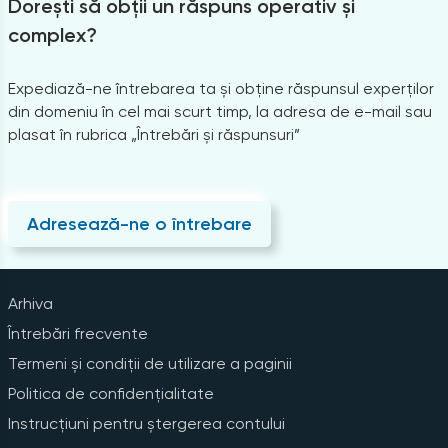
Dorești să obții un răspuns operativ și
complex?
Expediază-ne întrebarea ta și obține răspunsul experților
din domeniu în cel mai scurt timp, la adresa de e-mail sau
plasat în rubrica „Întrebări și răspunsuri”
Adresează-ne o întrebare
Arhiva
Întrebări frecvente
Termeni și condiții de utilizare a paginii
Politica de confidențialitate
Instrucțiuni pentru ștergerea contului