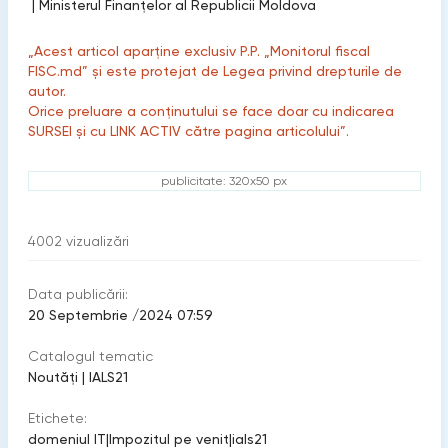
|
Ministerul Finanțelor al Republicii Moldova
„Acest articol aparține exclusiv P.P. „Monitorul fiscal
FISC.md” și este protejat de Legea privind drepturile de
autor.
Orice preluare a conținutului se face doar cu indicarea
SURSEI și cu LINK ACTIV către pagina articolului”.
publicitate: 320x50 px
4002
vizualizări
Data publicării:
20 Septembrie /2024 07:59
Catalogul tematic
Noutăți
|
IALS21
Etichete:
domeniul IT
|
Impozitul pe venit
|
ials21