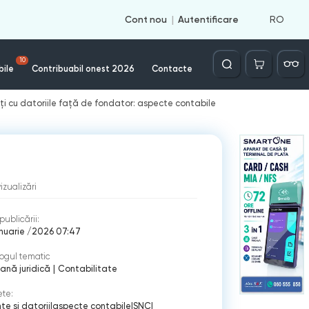
RO
Cont nou
Autentificare
Căutare
10
bile
Contribuabil onest 2026
Contacte
nți cu datoriile față de fondator: aspecte contabile
vizualizări
publicării:
nuarie /2026 07:47
ogul tematic
ană juridică
|
Contabilitate
ete:
te si datorii
|
aspecte contabile
|
SNC
|