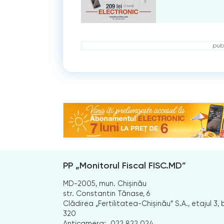
publ
PP „Monitorul Fiscal FISC.MD”
MD-2005, mun. Chișinău
str. Constantin Tănase, 6
Clădirea „Fertilitatea-Chișinău” S.A., etajul 3, b
320
Anticamera:
022 822 024