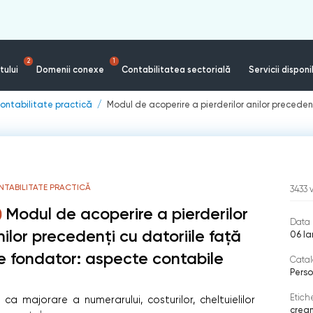
2
1
tului
Domenii conexe
Contabilitatea sectorială
Servicii disponi
ontabilitate practică
Modul de acoperire a pierderilor anilor precede
NTABILITATE PRACTICĂ
3433
Modul de acoperire a pierderilor
Data 
nilor precedenți cu datoriile față
06 Ia
e fondator: aspecte contabile
Catal
Perso
Etich
ca majorare a numerarului, costurilor, cheltuielilor
crean