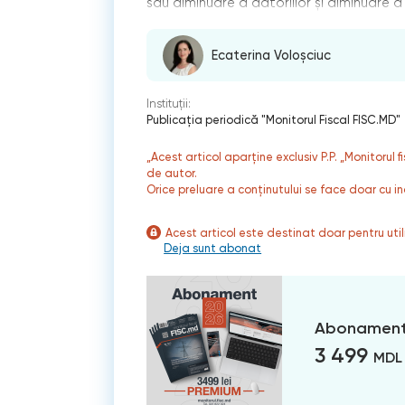
sau diminuare a datoriilor şi diminuare a
Ecaterina Voloșciuc
Instituții:
Publicaţia periodică "Monitorul Fiscal FISC.MD"
„Acest articol aparține exclusiv P.P. „Monitorul 
de autor.
Orice preluare a conținutului se face doar cu in
Acest articol este destinat doar pentru ut
Deja sunt abonat
Abonament
3 499
MDL