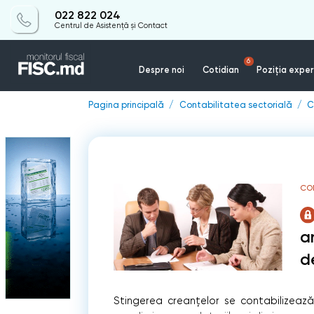
022 822 024
Centrul de Asistență și Contact
6
Despre noi
Cotidian
Poziția exper
Pagina principală
Contabilitatea sectorială
C
CO
a
d
Stingerea creanţelor se contabilizează 