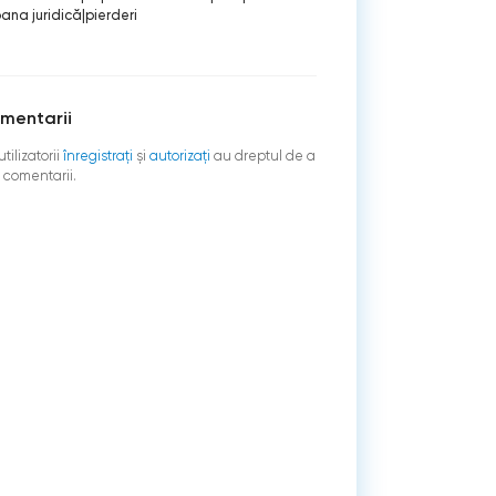
ana juridică
|
pierderi
mentarii
tilizatorii
înregistraţi
şi
autorizați
au dreptul de a
 comentarii.