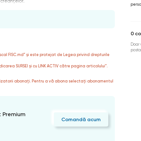
 creanţelor.
perso
0
co
Doar u
posta
fiscal FISC.md” și este protejat de Legea privind drepturile
dicarea SURSEI și cu LINK ACTIV către pagina articolului”.
ilizatorii abonați. Pentru a vă abona selectați abonamentul
 Premium
Comandă acum