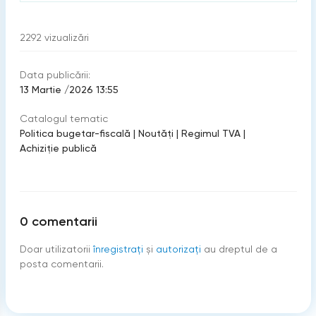
2292
vizualizări
Data publicării:
13 Martie /2026 13:55
Catalogul tematic
Politica bugetar-fiscală
|
Noutăți
|
Regimul TVA
|
Achiziţie publică
0
comentarii
Doar utilizatorii
înregistraţi
şi
autorizați
au dreptul de a
posta comentarii.