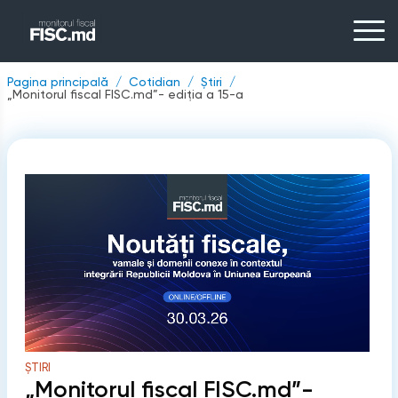
Pagina principală
Cotidian
Știri
„Monitorul fiscal FISC.md”- ediția a 15-a
ȘTIRI
„Monitorul fiscal FISC.md”-