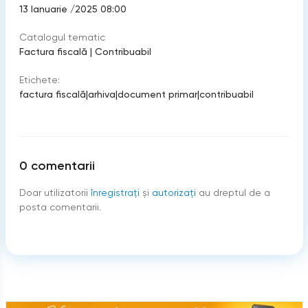
13 Ianuarie /2025 08:00
Catalogul tematic
Factura fiscală
|
Contribuabil
Etichete:
factura fiscală
|
arhiva
|
document primar
|
contribuabil
0
comentarii
Doar utilizatorii
înregistraţi
şi
autorizați
au dreptul de a
posta comentarii.