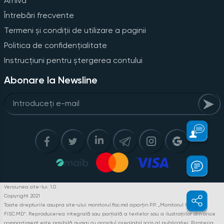
Arhiva
Întrebări frecvente
Termeni și condiții de utilizare a paginii
Politica de confidențialitate
Instrucțiuni pentru ștergerea contului
Abonare la Newsline
Versiunea site-lui: 1.0
Copyright 2021
Toate drepturile asupra site-ului monitorul.fisc.md aparțin P.P. „Monitorul Fiscal
FISC.MD”. Reproducerea integrală sau parțială a textelor sau a ilustrațiilor din orice
compartiment este posibilă numai cu acordul prealabil scris al publicației. Pirateria