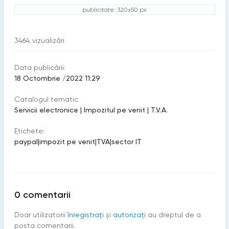
publicitate: 320x50 px
3464
vizualizări
Data publicării:
18 Octombrie /2022 11:29
Catalogul tematic
Servicii electronice
|
Impozitul pe venit
|
T.V.A.
Etichete:
paypal
|
impozit pe venit
|
TVA
|
sector IT
0
comentarii
Doar utilizatorii
înregistraţi
şi
autorizați
au dreptul de a
posta comentarii.