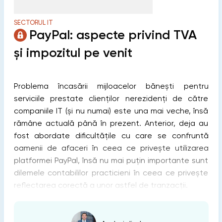
SECTORUL IT
PayPal: aspecte privind TVA
și impozitul pe venit
Problema încasării mijloacelor bănești pentru
serviciile prestate clienților nerezidenți de către
companiile IT (și nu numai) este una mai veche, însă
rămâne actuală până în prezent. Anterior, deja au
fost abordate dificultățile cu care se confruntă
oamenii de afaceri în ceea ce privește utilizarea
platformei PayPal, însă nu mai puțin importante sunt
dilemele contabililor practicieni în ceea ce privește
reflectarea corectă a unor astfel de tranzacții.