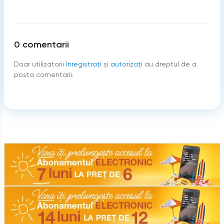
0
comentarii
Doar utilizatorii
înregistraţi
şi
autorizați
au dreptul de a
posta comentarii.