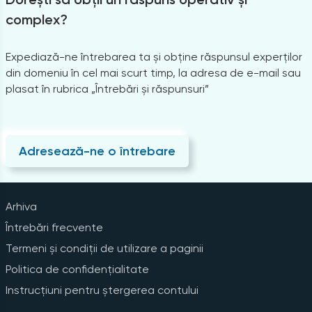
complex?
Expediază-ne întrebarea ta și obține răspunsul experților
din domeniu în cel mai scurt timp, la adresa de e-mail sau
plasat în rubrica „Întrebări și răspunsuri”
Adresează-ne o întrebare
Arhiva
Întrebări frecvente
Termeni și condiții de utilizare a paginii
Politica de confidențialitate
Instrucțiuni pentru ștergerea contului