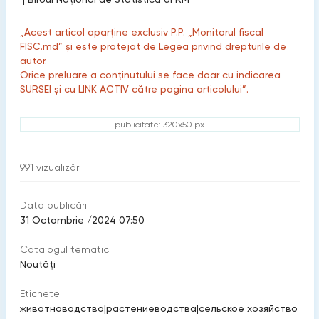
„Acest articol aparține exclusiv P.P. „Monitorul fiscal
FISC.md” și este protejat de Legea privind drepturile de
autor.
Orice preluare a conținutului se face doar cu indicarea
SURSEI și cu LINK ACTIV către pagina articolului”.
publicitate: 320x50 px
991
vizualizări
Data publicării:
31 Octombrie /2024 07:50
Catalogul tematic
Noutăți
Etichete:
животноводство
|
растениеводства
|
сельское хозяйство