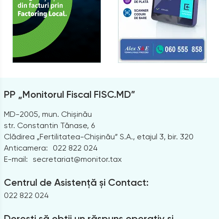
PP „Monitorul Fiscal FISC.MD”
MD-2005, mun. Chișinău
str. Constantin Tănase, 6
Clădirea „Fertilitatea-Chișinău” S.A., etajul 3, bir. 320
Anticamera:
022 822 024
E-mail:
secretariat@monitor.tax
Centrul de Asistență și Contact:
022 822 024
Dorești să obții un răspuns operativ și