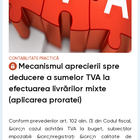
CONTABILITATE PRACTICĂ
Mecanismul aprecierii spre
deducere a sumelor TVA la
efectuarea livrărilor mixte
(aplicarea proratei)
Conform prevederilor art. 102 alin. (1) din Codul fiscal,
&icirc;n cazul achitării TVA la buget, subiecţilor
impozabili &icirc;nregistraţi &icirc;n calitate de