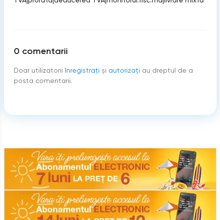
TVA
|
prorata
|
deducerea TVA
|
monitorul.fisc.md
|
livrare mixta
0
comentarii
Doar utilizatorii
înregistraţi
şi
autorizați
au dreptul de a
posta comentarii.