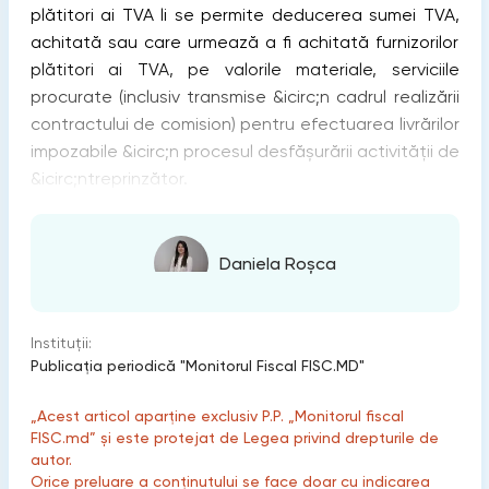
plătitori ai TVA li se permite deducerea sumei TVA,
achitată sau care urmează a fi achitată furnizorilor
plătitori ai TVA, pe valorile materiale, serviciile
procurate (inclusiv transmise &icirc;n cadrul realizării
contractului de comision) pentru efectuarea livrărilor
impozabile &icirc;n procesul desfăşurării activităţii de
&icirc;ntreprinzător.
Daniela Roșca
Instituții:
Publicaţia periodică "Monitorul Fiscal FISC.MD"
„Acest articol aparține exclusiv P.P. „Monitorul fiscal
FISC.md” și este protejat de Legea privind drepturile de
autor.
Orice preluare a conținutului se face doar cu indicarea