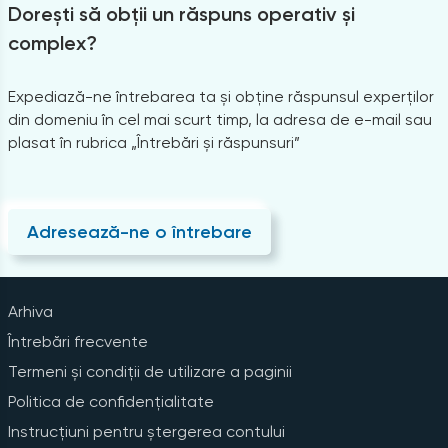
Dorești să obții un răspuns operativ și
complex?
Expediază-ne întrebarea ta și obține răspunsul experților
din domeniu în cel mai scurt timp, la adresa de e-mail sau
plasat în rubrica „Întrebări și răspunsuri”
Adresează-ne o întrebare
Arhiva
Întrebări frecvente
Termeni și condiții de utilizare a paginii
Politica de confidențialitate
Instrucțiuni pentru ștergerea contului