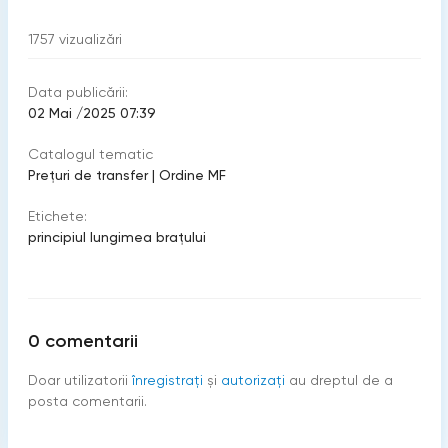
1757
vizualizări
Data publicării:
02 Mai /2025 07:39
Catalogul tematic
Prețuri de transfer
|
Ordine MF
Etichete:
principiul lungimea brațului
0
comentarii
Doar utilizatorii
înregistraţi
şi
autorizați
au dreptul de a
posta comentarii.