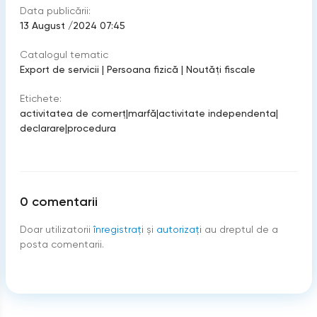
Data publicării:
13 August /2024 07:45
Catalogul tematic
Export de servicii
|
Persoana fizică
|
Noutăți fiscale
Etichete:
activitatea de comerţ
|
marfă
|
activitate independenta
|
declarare
|
procedura
0
comentarii
Doar utilizatorii
înregistraţi
şi
autorizați
au dreptul de a
posta comentarii.