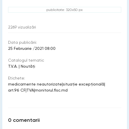
publicitate: 320x50 px
2269
vizualizări
Data publicării:
25 Februarie /2021 08:00
Catalogul tematic
T.V.A.
|
Noutăți
Etichete:
medicamente neautorizate
|
situație excepțională
|
art.96 CF
|
TVA
|
monitorul.fisc.md
0
comentarii