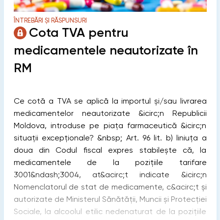
ÎNTREBĂRI ȘI RĂSPUNSURI
Cota TVA pentru
medicamentele neautorizate în
RM
Ce cotă a TVA se aplică la importul și/sau livrarea
medicamentelor neautorizate &icirc;n Republicii
Moldova, introduse pe piața farmaceutică &icirc;n
situații excepționale? &nbsp; Art. 96 lit. b) liniuța a
doua din Codul fiscal expres stabilește că, la
medicamentele de la pozițiile tarifare
3001&ndash;3004, at&acirc;t indicate &icirc;n
Nomenclatorul de stat de medicamente, c&acirc;t şi
autorizate de Ministerul Sănătăţii, Muncii şi Protecţiei
Sociale, la alcoolul etilic nedenaturat de la poziţiile