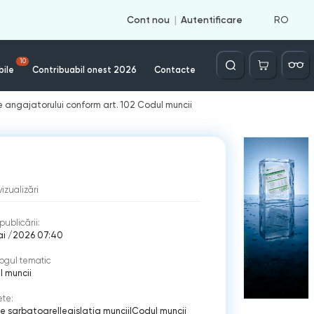
RO
Cont nou
Autentificare
Căutare
10
bile
Contribuabil onest 2026
Contacte
le angajatorului conform art. 102 Codul muncii
vizualizări
publicării:
ai /2026 07:40
ogul tematic
 muncii
ete:
de sarbatoare
|
legislatia muncii
|
Codul muncii