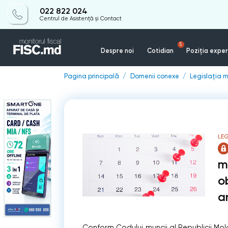
022 822 024
Centrul de Asistență și Contact
5
Despre noi
Cotidian
Poziția exper
Pagina principală
Domenii conexe
Legislația m
LEG
m
o
a
Conform Codului muncii al Republicii Mol