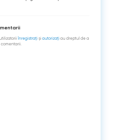
mentarii
tilizatorii
înregistraţi
şi
autorizați
au dreptul de a
 comentarii.