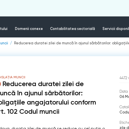
tului
Domenii conexe
Contabilitatea sectorială
Servicii disponi
uncii
Reducerea duratei zilei de muncă în ajunul sărbătorilor: obligații
ISLAȚIA MUNCII
4472
Reducerea duratei zilei de
uncă în ajunul sărbătorilor:
Data 
06 M
bligațiile angajatorului conform
Catal
rt. 102 Codul muncii
Codul
Etich
zile 
dova, durata zilei de muncă se reduce cu cel puțin o