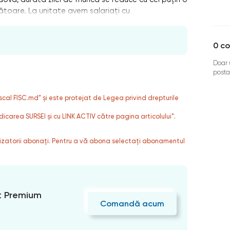
rătoare. La unitate avem salariați cu
0
co
Doar u
posta
fiscal FISC.md” și este protejat de Legea privind drepturile
dicarea SURSEI și cu LINK ACTIV către pagina articolului”.
ilizatorii abonați. Pentru a vă abona selectați abonamentul
 Premium
Comandă acum