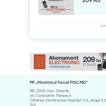
209
MDL
publ
PP „Monitorul Fiscal FISC.MD”
MD-2005, mun. Chișinău
str. Constantin Tănase, 6
Clădirea „Fertilitatea-Chișinău” S.A., etajul 3, b
320