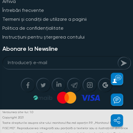
Arhiva
Întrebări frecvente
Termeni și condiții de utilizare a paginii
Politica de confidențialitate
Instrucțiuni pentru ștergerea contului
Abonare la Newsline
Versiunea site-lui: 1.0
Copyright 2021
Toate drepturile asupra site-ului monitorul.fisc.md aparțin P.P. „Monitorul Fiscal
FISC.MD”. Reproducerea integrală sau parțială a textelor sau a ilustrațiilor din orice