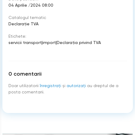
04 Aprilie /2024 08:00
Catalogul tematic
Declarație TVA
Etichete:
servicii transport
|
import
|
Declaraţia privind TVA
0
comentarii
Doar utilizatorii
înregistraţi
şi
autorizați
au dreptul de a
posta comentarii.