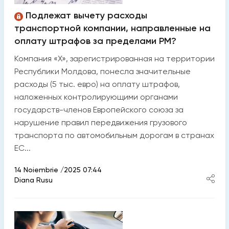
Подлежат вычету расходы
транспортной компании, направленные на
оплату штрафов за пределами РМ?
Компания «X», зарегистрированная на территории
Республики Молдова, понесла значительные
расходы (5 тыс. евро) на оплату штрафов,
наложенных контролирующими органами
государств-членов Европейского союза за
нарушение правил передвижения грузового
транспорта по автомобильным дорогам в странах
ЕС...
14 Noiembrie /2025 07:44
Diana Rusu