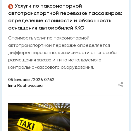
Услуги по таксомоторной
автотранспортной перевозке пассажиров:
определение стоимости и обязанность
оснащения автомобилей ККО
Стоимость услуг по таксомоторной
автотранспортной перевозке определяется
дифференцированно, в зависимости от способа
размещения заказа и типа используемого
контрольно-кассового оборудования.
05 Ianuarie /2026 07:52
Irina Reahovscaia