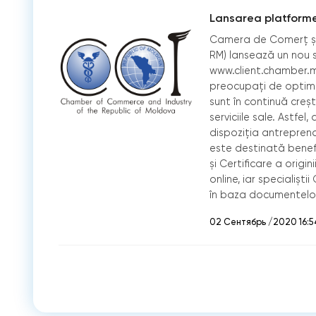
Lansarea platforme
Camera de Comerț și 
RM) lansează un nou s
www.client.chamber.m
preocupați de optimiza
sunt în continuă creș
serviciile sale. Astfe
dispoziția antrepren
este destinată benefic
și Certificare a origini
online, iar specialiști
în baza documentelor
02 Сентябрь /2020 16:5