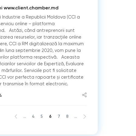
i www.client.chamber.md
Industrie a Republicii Moldova (CCI a
erviciu online – platforma
d. Astăzi, când antreprenorii sunt
rea resurselor, iar tranzacțiile online
tere, CCI a RM digitalizează la maximum
l, din luna septembrie 2020, vom pune la
orilor platforma respectivă. Aceasta
iarilor serviciilor de Expertiză, Evaluare
i mărfurilor. Serviciile pot fi solicitate
i CCI vor perfecta rapoarte și certificate
 transmise în format electronic.
4
...
4
5
6
7
8
...