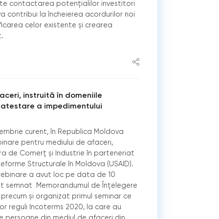
ite contactarea potențialilor investitori
 va contribui la încheierea acordurilor noi
icarea celor existente și crearea
t.
eri, instruită în domeniile
atestare a impedimentului
iembrie curent, în Republica Moldova
inare pentru mediului de afaceri,
 de Comerț și Industrie în parteneriat
eforme Structurale în Moldova (USAID).
webinare a avut loc pe data de 10
ost semnat Memorandumul de Înțelegere
, precum și organizat primul seminar ce
lor reguli Incoterms 2020, la care au
e persoane din mediul de afaceri din