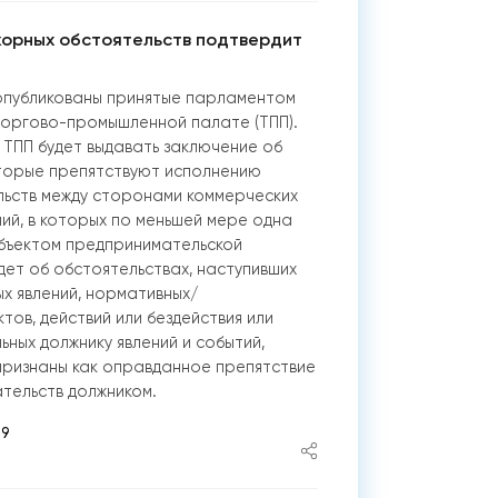
орных обстоятельств подтвердит
l» опубликованы принятые парламентом
Торгово-промышленной палате (ТПП).
 ТПП будет выдавать заключение об
оторые препятствуют исполнению
льств между сторонами коммерческих
ий, в которых по меньшей мере одна
убъектом предпринимательской
идет об обстоятельствах, наступивших
х явлений, нормативных/
тов, действий или бездействия или
ьных должнику явлений и событий,
признаны как оправданное препятствие
ательств должником.
59