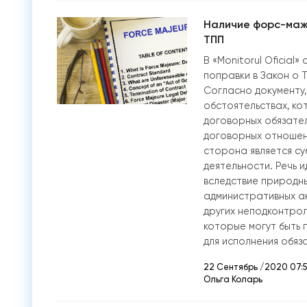
Наличие форс-маж
ТПП
В «Monitorul Oficia
поправки в Закон о 
Согласно документу,
обстоятельствах, к
договорных обязате
договорных отношен
сторона является с
деятельности. Речь 
вследствие природны
административных ак
других неподконтрол
которые могут быть 
для исполнения обяз
22 Сентябрь /2020 07:
Ольга Коларь