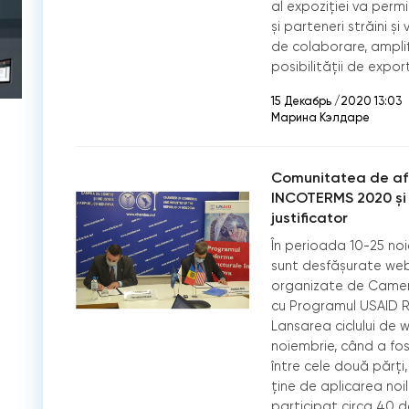
al expoziției va perm
și parteneri străini și
de colaborare, amplif
posibilității de expor
15 Декабрь /2020 13:03
Марина Кэлдаре
Comunitatea de afac
INCOTERMS 2020 și 
justificator
În perioada 10-25 no
sunt desfășurate web
organizate de Camera
cu Programul USAID R
Lansarea ciclului de 
noiembrie, când a f
între cele două părți
ține de aplicarea noi
participat circa 40 d