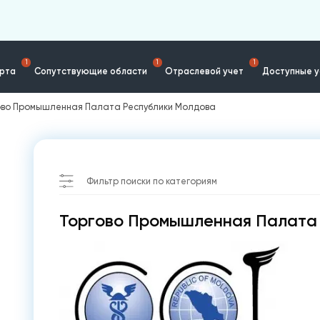
1
1
1
ерта
Сопутствующие области
Отраслевой учет
Доступные у
ово Промышленная Палата Республики Молдова
Фильтр поиски по категориям
Торгово Промышленная Палата