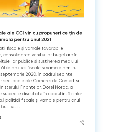
le ale CCI vin cu propuneri ce țin de
vamală pentru anul 2021
ații fiscale și vamale favorabile
, consolidarea veniturilor bugetare în
ltuielilor publice și susținerea mediului
ățile politicii fiscale și vamale pentru
 septembrie 2020, în cadrul ședinței
 sectoriale ale Camerei de Comerț și
inisterului Finanțelor, Dorel Noroc, a
 subiecte discutate în cadrul întâlnirilor
l politicii fiscale și vamale pentru anul
 business.
3