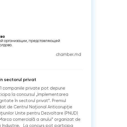
ова
ой организации, представляющей
лдова.
chamber.md
în sectorul privat
21 companiile private pot depune
ticipa la concursul „Implementarea
itate în sectorul privat”. Premiul
ordat de Centrul Naţional Anticorupţie
ţiunilor Unite pentru Dezvoltare (PNUD)
 „Marca comercială a anului” organizat de
Industrie. La concurs pot participa