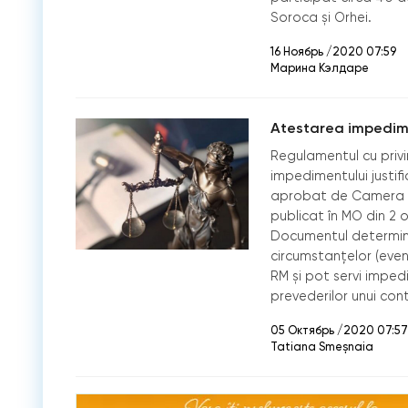
Soroca și Orhei.
16 Ноябрь /2020 07:59
Марина Кэлдаре
Atestarea impedimen
Regulamentul cu privi
impedimentului justif
aprobat de Camera de 
publicat în MO din 2 o
Documentul determin
circumstanțelor (even
RM și pot servi impedi
prevederilor unui con
05 Октябрь /2020 07:57
Tatiana Smeșnaia