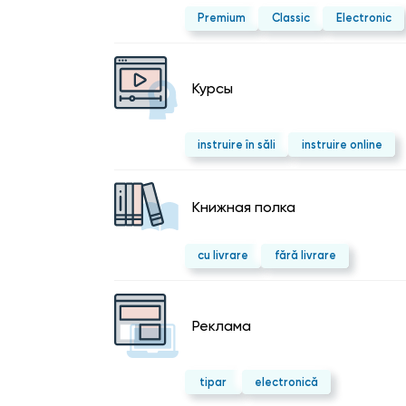
Premium
Classic
Electronic
Курсы
instruire în săli
instruire online
Kнижная полка
cu livrare
fără livrare
Реклама
tipar
electronică