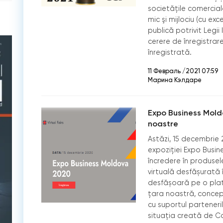
societățile comercial
mic şi mijlociu (cu ex
publică potrivit Legii 
cerere de înregistra
înregistrată.
11 Февраль /2021 07:59
Марина Кэлдаре
Expo Business Mold
noastre
Astăzi, 15 decembrie 
expoziției Expo Busin
încredere în produsele
virtuală desfășurată 
desfășoară pe o plat
țara noastră, concep
cu suportul partener
situația creată de Co