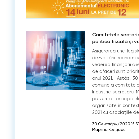
Comitetele sectoria
politica fiscală și 
Asigurarea unei legisl
dezvoltării economice
vederea finanțării che
de afaceri sunt priorit
anul 2021. Astăzi, 30
comune a comitetelor
Industrie, secretarul M
prezentat principalele
organizate în contextu
2021 cu asociațiile de
30 Сентябрь /2020 15:3
Марина Кэлдаре