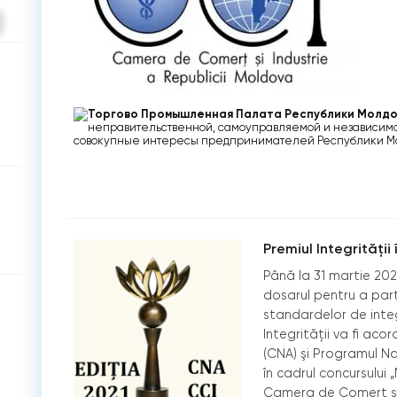
Торгово Промышленная Палата Республики Молд
неправительственной, самоуправляемой и независим
совокупные интересы предпринимателей Республики Мо
Premiul Integrității 
Până la 31 martie 20
dosarul pentru a par
standardelor de integr
Integrității va fi ac
(CNA) şi Programul Na
în cadrul concursului
Camera de Comerț și 