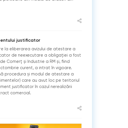
tului justificator
re la eliberarea avizului de atestare a
icator de neexecutare a obligației a fost
Comerț și Industrie a RM și, fiind
ctombrie curent, a intrat în vigoare.
ă procedura și modul de atestare a
imentelor) care au avut loc pe teritoriul
ment justificator în cazul nerealizării
tract comercial.