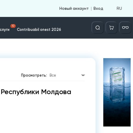
RU
Новый аккаунт
Вход
Căutare
10
слуги
Contribuabil onest 2026
Просмотреть:
 Республики Молдова