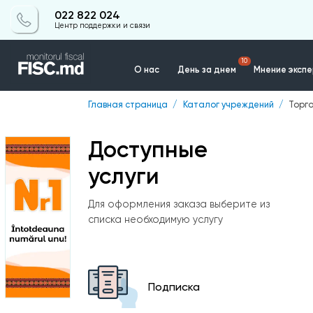
022 822 024
Центр поддержки и связи
10
О нас
День за днем
Мнение эксп
Главная страница
Каталог учреждений
Торг
Контакты
Доступные
услуги
Для оформления заказа выберите из
списка необходимую услугу
Подписка