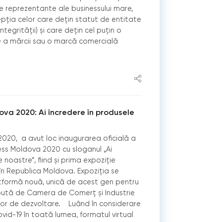
e reprezentante ale businessului mare,
cepția celor care dețin statut de entitate
Integrității) și care dețin cel puțin o
re a mărcii sau o marcă comercială
ova 2020: Ai încredere în produsele
2020, a avut loc inaugurarea oficială a
ess Moldova 2020 cu sloganul „Ai
 noastre”, fiind și prima expoziție
în Republica Moldova. Expoziția se
formă nouă, unică de acest gen pentru
ută de Camera de Comerț și Industrie
ilor de dezvoltare. Luând în considerare
vid-19 în toată lumea, formatul virtual