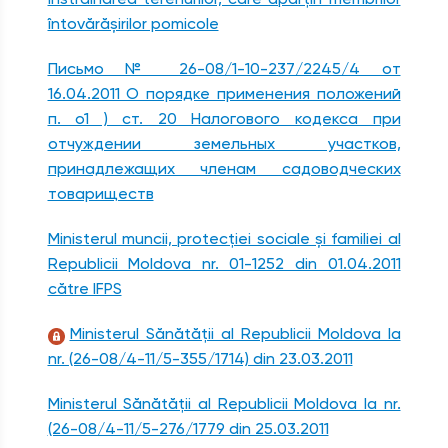
întovărăşirilor pomicole
Письмо № 26-08/1-10-237/2245/4 от
16.04.2011 О порядке применения положений
п. о1 ) ст. 20 Налогового кодекса при
отчуждении земельных участков,
принадлежащих членам садоводческих
товариществ
Ministerul muncii, protecției sociale și familiei al
Republicii Moldova nr. 01-1252 din 01.04.2011
către IFPS
Ministerul Sănătății al Republicii Moldova la
nr. (26-08/4-11/5-355/1714) din 23.03.2011
Ministerul Sănătății al Republicii Moldova la nr.
(26-08/4-11/5-276/1779 din 25.03.2011