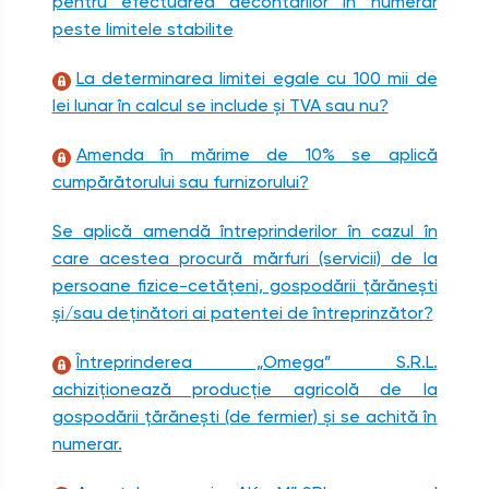
pentru efectuarea decontărilor în numerar
peste limitele stabilite
La determinarea limitei egale cu 100 mii de
lei lunar în calcul se include şi TVA sau nu?
Amenda în mărime de 10% se aplică
cumpărătorului sau furnizorului?
Se aplică amendă întreprinderilor în cazul în
care acestea procură mărfuri (servicii) de la
persoane fizice-cetățeni, gospodării țărăneşti
şi/sau deținători ai patentei de întreprinzător?
Întreprinderea „Omega” S.R.L.
achiziționează producție agricolă de la
gospodării țărăneşti (de fermier) şi se achită în
numerar.