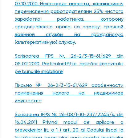
07.10.2010 Некоторые аспекты, касающиеся
перечисления работодателями 25% чистого
заработка работника, которому
предоставлено право на замену срочной
военной службы на гражданскую
(альтернативную) службу.
Scrisoarea IFPS Nr. 26-2/3-15-61/629 din
05.02.2010 Particularităţile aplicării impozitului
pe bunurile imobiliare
Письмо № 26-2/3-15-61/629 оcобенности
применения налога на недвижимое
имущество
Scrisoarea IFPS Nr. 26-08/1-10-237/2245/4 din
16.04.2011 Privind modul de aplicare a
prevederilor lit. o 1 ) art. 20 al Codului fiscal la
înstrăinarea terenurilor, care aparţin membrilor