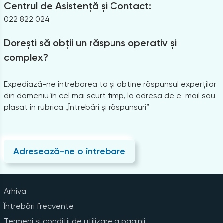
Centrul de Asistență și Contact:
022 822 024
Dorești să obții un răspuns operativ și
complex?
Expediază-ne întrebarea ta și obține răspunsul experților
din domeniu în cel mai scurt timp, la adresa de e-mail sau
plasat în rubrica „Întrebări și răspunsuri”
Adresează-ne o întrebare
Arhiva
Întrebări frecvente
Termeni și condiții de utilizare a paginii