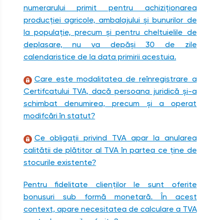
numerarului primit pentru achiziționarea
producției agricole, ambalajului şi bunurilor de
la populație, precum şi pentru cheltuielile de
deplasare, nu va depăşi 30 de zile
calendaristice de la data primirii acestuia.
Care este modalitatea de reînregistrare a
Certifcatului TVA, dacă persoana juridică şi-a
schimbat denumirea, precum şi a operat
modifcări în statut?
Ce obligații privind TVA apar la anularea
calitătii de plătitor al TVA în partea ce ține de
stocurile existente?
Pentru fidelitate clienților le sunt oferite
bonusuri sub formă monetară. În acest
context, apare necesitatea de calculare a TVA