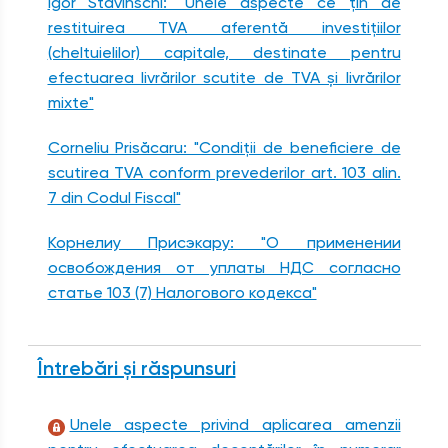
Igor Stavinschi: "Unele aspecte ce ţin de
restituirea TVA aferentă investiţiilor
(cheltuielilor) сapitale, destinate pentru
efectuarea livrărilor scutite de TVA şi livrărilor
mixte"
Corneliu Prisăcaru: "Condiţii de beneficiere de
scutirea TVA conform prevederilor art. 103 alin.
7 din Codul Fiscal"
Корнелиу Присэкару: "О применении
освобождения от уплаты НДС согласно
статье 103 (7) Налогового кодекса"
Întrebări și răspunsuri
Unele aspecte privind aplicarea amenzii