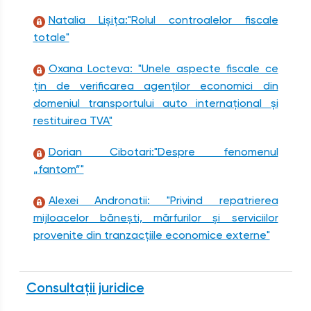
Natalia Lișița:"Rolul controalelor fiscale
totale"
Oxana Locteva: "Unele aspecte fiscale ce
țin de verificarea agenților economici din
domeniul transportului auto internațional și
restituirea TVA"
Dorian Cibotari:"Despre fenomenul
„fantom”"
Alexei Andronatii: "Privind repatrierea
mijloacelor bănești, mărfurilor și serviciilor
provenite din tranzacțiile economice externe"
Consultații juridice