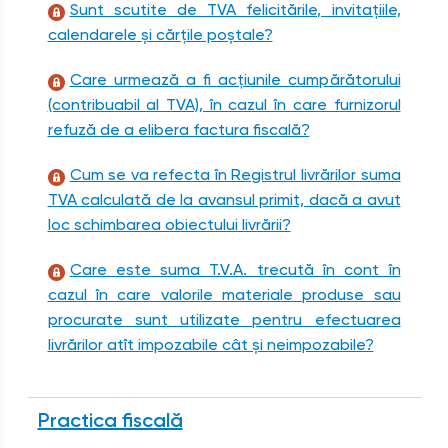
Sunt scutite de TVA felicitările, invitațiile,
calendarele şi cărțile poştale?
Care urmează a fi acțiunile cumpărătorului
(contribuabil al TVA), în cazul în care furnizorul
refuză de a elibera factura fiscală?
Cum se va refecta în Registrul livrărilor suma
TVA calculată de la avansul primit, dacă a avut
loc schimbarea obiectului livrării?
Care este suma T.V.A. trecută în cont în
cazul în care valorile materiale produse sau
procurate sunt utilizate pentru efectuarea
livrărilor atît impozabile cât şi neimpozabile?
Practica fiscală