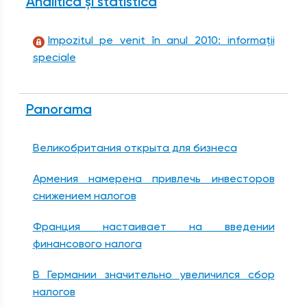
Analitica și statistica
Impozitul pe venit în anul 2010: informații
speciale
Panorama
Великобритания открыта для бизнеса
Армения намерена привлечь инвесторов
снижением налогов
Франция настаивает на введении
финансового налога
В Германии значительно увеличился сбор
налогов