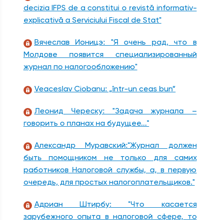
decizia IFPS de a constitui o revistă informativ-
explicativă a Serviciului Fiscal de Stat"
Вячеслав Ионицэ: "Я очень рад, что в
Молдове появится специализированный
журнал по налогообложению"
Veaceslav Ciobanu: „într-un ceas bun”
Леонид Череску: "Задача журнала –
говорить о планах на будущее..."
Александр Муравский:"Журнал должен
быть помощником не только для самих
работников Налоговой службы, а, в первую
очередь, для простых налогоплательщиков."
Адриан Штирбу: "Что касается
зарубежного опыта в налоговой сфере, то