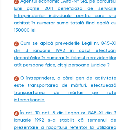
Agentul economic „Alfa-M” SRL pe parcursul
lunii aprilie 2011 benefciază de serviciile
întreprinderilor individuale pentru care s-a
achitat în numerar suma totală fiind egală cu
130000 lei.
Cum se aplică prevederile Legii nr. 845-XII
din 3 ianuarie 1992 în cazul efectuării
decontărilor în numerar în folosul nerezidenților
atît persoane fzice, cît şi persoane juridice ?
O întreprindere, a cărei gen de activitate
este transportarea de mărfuri, efectuează
transportarea de mărfuri pe rute
internaționale.
În art. 10 pct. 5 din Legea nr. 845-XII din 3
ianuarie 1992 s-a stabilit că termenul de
prezentare a raportului referitor la utilizarea