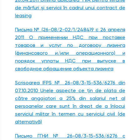
de mărfuri şi servicii în cadrul unui contract de
leasing
Письмо № (26-08/2-02/1/2484)9 с 26 апреля
2011 О применении НДС при поставке
товаров и услуг по договору лизинга
(финансового и/или операционного) и
порядок уплаты НДС при выпуске в
свободное обращение объекта лизинга
Scrisoarea IFPS № 26-08/3-15-536/6276 din
07.10.2010 Unele aspecte ce ţin de plata de
către angajatori a 25% din salariul net al
persoanelor care sunt în drept de a înlocui
serviciul militar în termen cu serviciul civil (de
alternativă)
Письмо ГГНИ № 26-08/3-15-536/6276 с