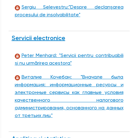
Sergiu Selevestru:"Despre declanșarea
procesului de insolvabilitate"
Servicii electronice
Peter Menhard: "Servicii pentru contribuabili
şi nu urmărirea acestora"
Виталие Кочебан: "Вначале была
информация: информационные ресурсы и
электронные сервисы как главные условия
качественного налогового
администрирования, основанного на данных
от третьих лиц"