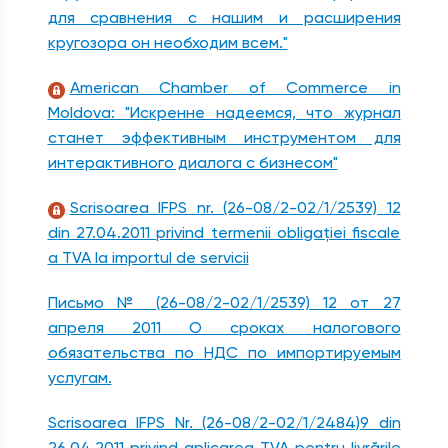
для сравнения с нашим и расширения
кругозора он необходим всем."
American Chamber of Commerce in
Moldova: "Искренне надеемся, что журнал
станет эффективным инструментом для
интерактивного диалога с бизнесом"
Scrisoarea IFPS nr. (26-08/2-02/1/2539) 12
din 27.04.2011 privind termenii obligaţiei fiscale
a TVA la importul de servicii
Письмо № (26-08/2-02/1/2539) 12 от 27
aпреля 2011 О сроках налогового
обязательства по НДС по импортируемым
услугам.
Scrisoarea IFPS Nr. (26-08/2-02/1/2484)9 din
26.04.2011 privind aplicarea TVA pentru livrările