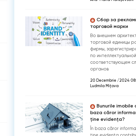
Сбор за реклам
торговой марки
Во внешнем архитек
торговой единицы р
фирмы, зарегистрир
по интеллектуальной
соответствующем слу
органов
20 Decembrie /2024 08:
Ludmila Mițova
Bunurile imobile 
baza căror informaț
ține evidența?
În baza căror informaț
ține evidența contribua