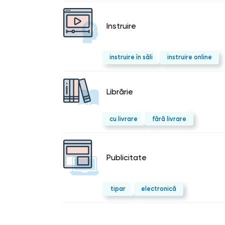
Instruire
instruire în săli
instruire online
Librărie
cu livrare
fără livrare
Publicitate
tipar
electronică