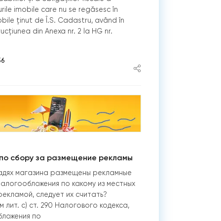
ile imobile care nu se regăsesc în
obile ținut de Î.S. Cadastru, având în
ucțiunea din Anexa nr. 2 la HG nr.
56
по сбору за размещение рекламы
адях магазина размещены рекламные
алогообложения по какому из местных
рекламой, следует иx считать?
лит. c) ст. 290 Налогового кодекса,
бложения по