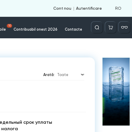
RO
Cont nou
Autentificare
Căutare
10
bile
Contribuabil onest 2026
Contacte
Arată:
редельный срок уплаты
 налога