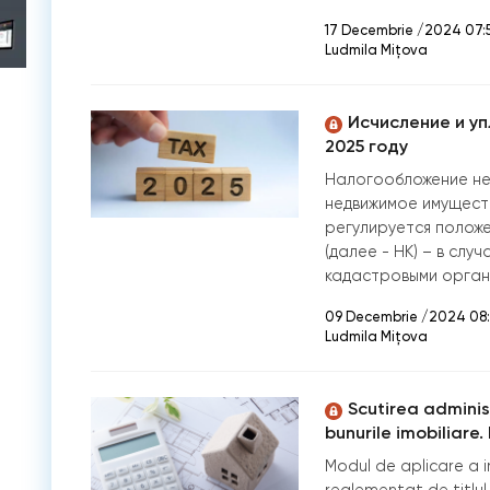
17 Decembrie /2024 07:
Ludmila Mițova
Исчисление и уп
2025 году
Налогообложение не
недвижимое имущест
регулируется положе
(далее - НК) – в сл
кадастровыми орган
09 Decembrie /2024 08
Ludmila Mițova
Scutirea adminis
bunurile imobiliare.
Modul de aplicare a i
reglementat de titlul 