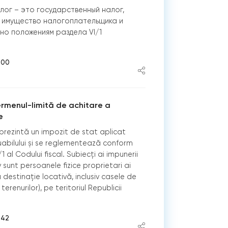
ог – это государственный налог,
 имущество налогоплательщика и
но положениям раздела VI/1
.
:00
rmenul-limită de achitare a
e
prezintă un impozit de stat aplicat
uabilului și se reglementează conform
/1 al Codului fiscal. Subiecţi ai impunerii
 sunt persoanele fizice proprietari ai
u destinaţie locativă, inclusiv casele de
erenurilor), pe teritoriul Republicii
:42