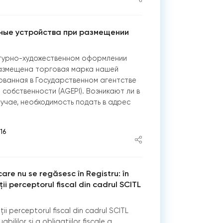
ные устройства при размещении
турно-художественном оформлении
азмещена торговая марка нашей
ованная в Государственном агентстве
 собственности (AGEPI). Возникают ли в
чае, необходимость подать в адрес
16
care nu se regăsesc în Registru: în
ii perceptorul fiscal din cadrul SCITL
ii perceptorul fiscal din cadrul SCITL
bililor și a obligațiilor fiscale a