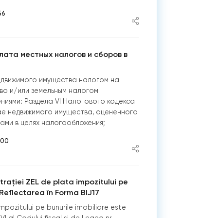
56
лата местных налогов и сборов в
движимого имущества налогом на
во и/или земельным налогом
ниями: Раздела VI Налогового кодекса
учае недвижимого имущества, оцененного
ами в целях налогообложения;
:00
trației ZEL de plata impozitului pe
 Reflectarea în Forma BIJ17
mpozitului pe bunurile imobiliare este
VI al Codului fiscal și de Legea nr.