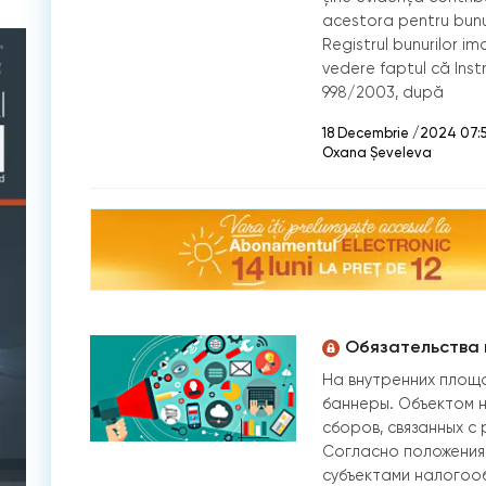
acestora pentru bunur
Registrul bunurilor im
vedere faptul că Instr
998/2003, după
18 Decembrie /2024 07:
Oxana Șeveleva
Обязательства 
На внутренних площ
баннеры. Объектом н
сборов, связанных с 
Согласно положениям 
субъектами налогоо