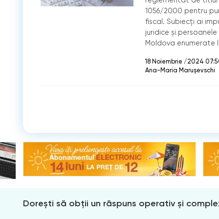
1056/2000 pentru puner
fiscal. Subiecți ai im
juridice și persoanele 
Moldova enumerate la 
18 Noiembrie /2024 07:
Ana-Maria Marușevschi
Dorești să obții un răspuns operativ și comple