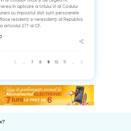
ea în aplicare a titlului VI al Codului
punerii cu impozitul dat sunt persoanele
fizice rezidenți și nerezidenți al Republicii
articolul 277 al CF.
50
...
7
8
9
10
11
...
x?