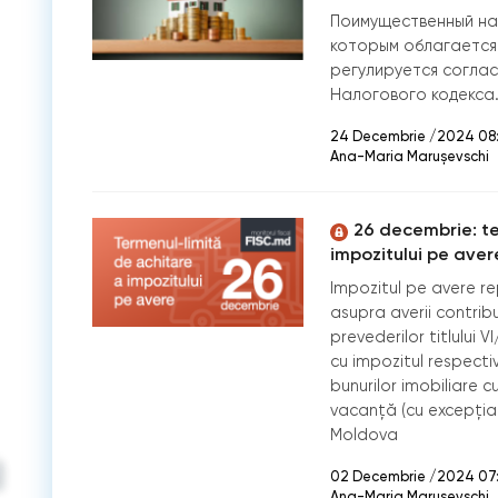
Поимущественный нал
которым облагается
регулируется соглас
Налогового кодекса
24 Decembrie /2024 08
Ana-Maria Marușevschi
26 decembrie: te
impozitului pe aver
Impozitul pe avere re
asupra averii contrib
prevederilor titlului VI
cu impozitul respectiv
bunurilor imobiliare c
vacanţă (cu excepţia t
Moldova
02 Decembrie /2024 07
Ana-Maria Marușevschi