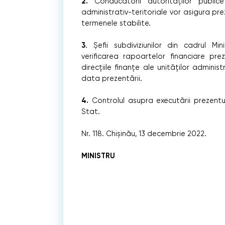
2.
Conducătorii autorităţilor publice c
administrativ-teritoriale vor asigura pr
termenele stabilite.
3
. Șefii subdiviziunilor din cadrul Mi
verificarea rapoartelor financiare pre
direcțiile finanțe ale unităților adminis
data prezentării.
4.
Controlul asupra executării prezentul
Stat.
Nr. 118. Chişinău, 13 decembrie 2022.
MIN
Dumitru B