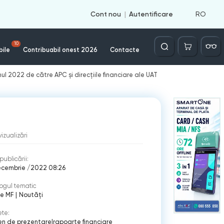
RO
Cont nou
Autentificare
Căutare
10
bile
Contribuabil onest 2026
Contacte
l 2022 de către APC și direcțiile financiare ale UAT
vizualizări
publicării:
ecembrie /2022 08:26
ogul tematic
ne MF
|
Noutăți
ete:
en de prezentare
|
rapoarte financiare