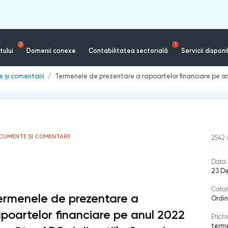
2
1
tului
Domenii conexe
Contabilitatea sectorială
Servicii disponi
 și comentarii
Termenele de prezentare a rapoartelor financiare pe anu
CUMENTE ȘI COMENTARII
2542
Data 
23 D
Catal
ermenele de prezentare a
Ordi
apoartelor financiare pe anul 2022
Etich
term