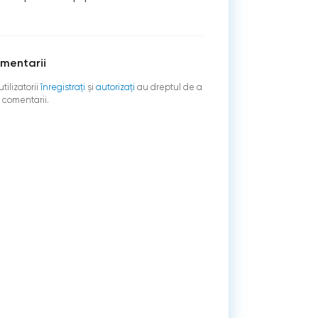
mentarii
tilizatorii
înregistraţi
şi
autorizați
au dreptul de a
 comentarii.