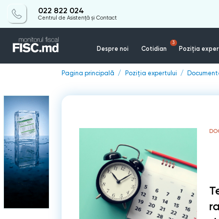
022 822 024
Centrul de Asistență și Contact
3
Despre noi
Cotidian
Poziția exper
Pagina principală
Poziția expertului
Documente
DO
T
r