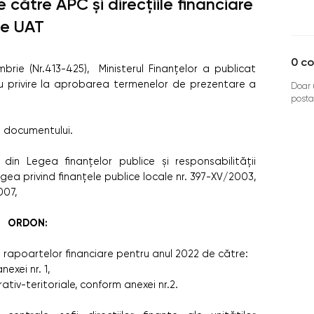
e către APC și direcțiile financiare
le UAT
0
co
mbrie (Nr.413-425), Ministerul Finanțelor a publicat
cu privire la aprobarea termenelor de prezentare a
Doar u
posta
a documentului.
din Legea finanţelor publice şi responsabilităţii
egea privind finanţele publice locale nr. 397-XV/2003,
007,
ORDON:
rapoartelor financiare pentru anul 2022 de către:
exei nr. 1,
trativ-teritoriale, conform anexei nr.2.