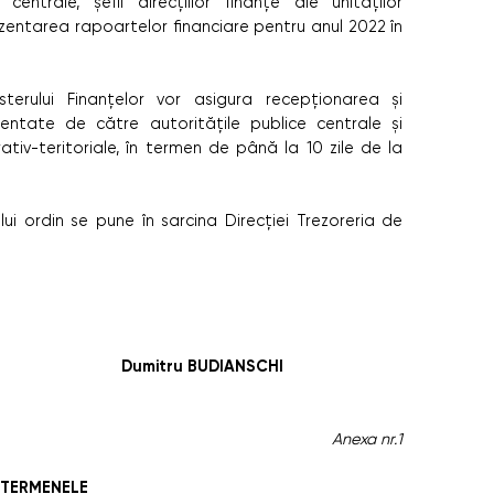
entrale, şefii direcţiilor finanţe ale unităților
ezentarea rapoartelor financiare pentru anul 2022 în
nisterului Finanțelor vor asigura recepționarea și
zentate de către autoritățile publice centrale și
trativ-teritoriale, în termen de până la 10 zile de la
ui ordin se pune în sarcina Direcției Trezoreria de
ISTRU
UDIANSCHI
Anexa nr.1
TERMENELE