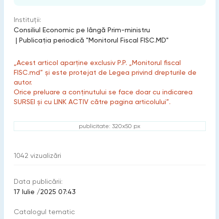
Instituții:
Consiliul Economic pe lângă Prim-ministru
|
Publicaţia periodică "Monitorul Fiscal FISC.MD"
„Acest articol aparține exclusiv P.P. „Monitorul fiscal
FISC.md” și este protejat de Legea privind drepturile de
autor.
Orice preluare a conținutului se face doar cu indicarea
SURSEI și cu LINK ACTIV către pagina articolului”.
publicitate: 320x50 px
1042
vizualizări
Data publicării:
17 Iulie /2025 07:43
Catalogul tematic