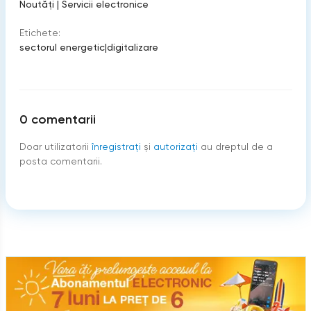
Noutăți
|
Servicii electronice
Etichete:
sectorul energetic
|
digitalizare
0
comentarii
Doar utilizatorii
înregistraţi
şi
autorizați
au dreptul de a
posta comentarii.