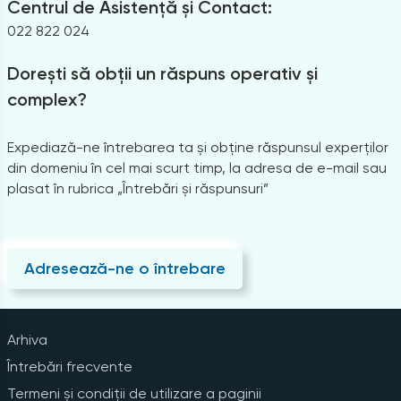
Centrul de Asistență și Contact:
022 822 024
Dorești să obții un răspuns operativ și
complex?
Expediază-ne întrebarea ta și obține răspunsul experților
din domeniu în cel mai scurt timp, la adresa de e-mail sau
plasat în rubrica „Întrebări și răspunsuri”
Adresează-ne o întrebare
Arhiva
Întrebări frecvente
Termeni și condiții de utilizare a paginii