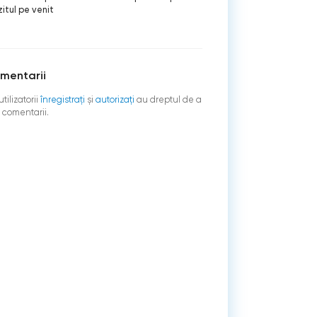
itul pe venit
mentarii
tilizatorii
înregistraţi
şi
autorizați
au dreptul de a
 comentarii.