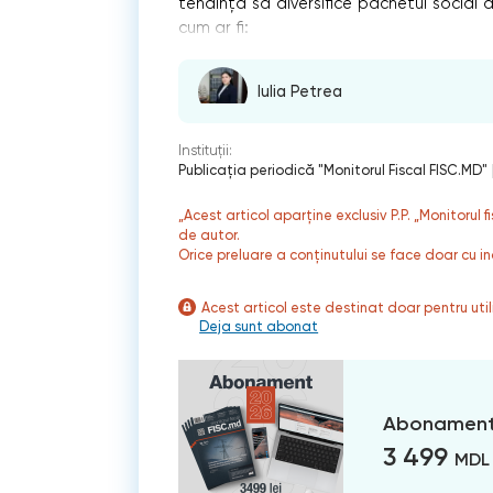
tendința să diversifice pachetul social aco
cum ar fi:
Iulia Petrea
Instituții:
Publicaţia periodică "Monitorul Fiscal FISC.MD"
„Acest articol aparține exclusiv P.P. „Monitorul 
de autor.
Orice preluare a conținutului se face doar cu in
Acest articol este destinat doar pentru ut
Deja sunt abonat
Abonament
3 499
MDL