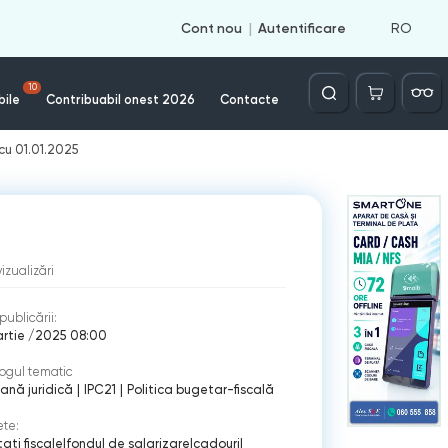
RO
Cont nou
Autentificare
Căutare
10
bile
Contribuabil onest 2026
Contacte
 cu 01.01.2025
vizualizări
publicării:
artie /2025 08:00
ogul tematic
ană juridică
|
IPC21
|
Politica bugetar-fiscală
ete:
tati fiscale
|
fondul de salarizare
|
cadouri
|