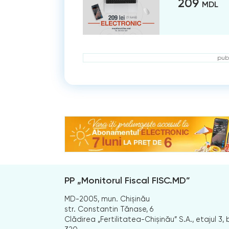
209
MDL
publ
PP „Monitorul Fiscal FISC.MD”
MD-2005, mun. Chișinău
str. Constantin Tănase, 6
Clădirea „Fertilitatea-Chișinău” S.A., etajul 3, b