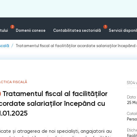
2
1
tului
Domenii conexe
Contabilitatea sectorială
Servicii disponi
iscală
Tratamentul fiscal al facilităților acordate salariaților începând
ACTICA FISCALĂ
5104
Tratamentul fiscal al facilităților
Data 
cordate salariaților începând cu
25 M
1.01.2025
Catal
Perso
Etich
cate și atragerea de noi specialiști, angajatorii au
facili