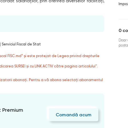
rdat salariaților, prin oferirea diverselor facilități,
Impoz
0
co
Doar u
|
Serviciul Fiscal de Stat
posta
fiscal FISC.md” și este protejat de Legea privind drepturile
dicarea SURSEI și cu LINK ACTIV către pagina articolului”.
ilizatorii abonați. Pentru a vă abona selectați abonamentul
 Premium
Comandă acum