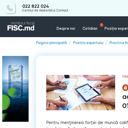
022 822 024
Centrul de Asistență și Contact
7
Despre noi
Cotidian
Poziția exper
Pagina principală
Poziția expertului
Practica f
PR
a
0
Pentru menținerea forței de muncă califi