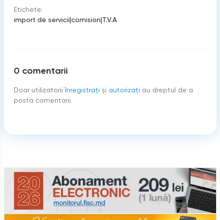
Etichete:
import de servicii
|
comision
|
T.V.A
0
comentarii
Doar utilizatorii
înregistraţi
şi
autorizați
au dreptul de a
posta comentarii.