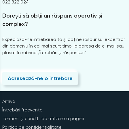
022 822 024
Dorești să obții un răspuns operativ și
complex?
Expediază-ne întrebarea ta și obține răspunsul experților
din domeniu în cel mai scurt timp, la adresa de e-mail sau
plasat în rubrica „Întrebări și răspunsuri”
Adresează-ne o întrebare
Arhiva
Întrebări frecvente
Termeni și condiții de utilizare a paginii
Politica de confidențialitate