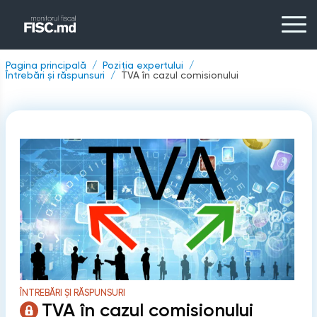
Pagina principală
Poziția expertului
Întrebări și răspunsuri
TVA în cazul comisionului
ÎNTREBĂRI ȘI RĂSPUNSURI
TVA în cazul comisionului