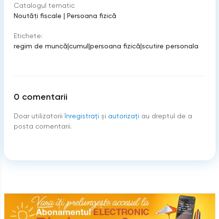
Catalogul tematic
Noutăți fiscale
|
Persoana fizică
Etichete:
regim de muncă
|
cumul
|
persoana fizică
|
scutire personala
0
comentarii
Doar utilizatorii
înregistraţi
şi
autorizați
au dreptul de a
posta comentarii.