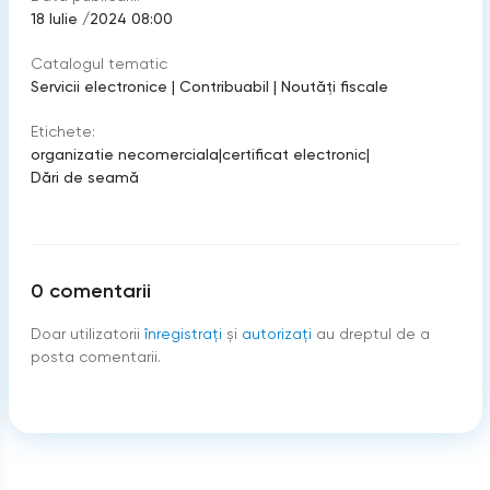
18 Iulie /2024 08:00
Catalogul tematic
Servicii electronice
|
Contribuabil
|
Noutăți fiscale
Etichete:
organizatie necomerciala
|
certificat electronic
|
Dări de seamă
0
comentarii
Doar utilizatorii
înregistraţi
şi
autorizați
au dreptul de a
posta comentarii.