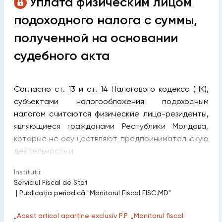
Уплата физическим лицом
подоходного налога с суммы,
полученной на основании
судебного акта
Согласно ст. 13 и ст. 14 Налогового кодекса (НК),
субъектами налогообложения подоходным
налогом считаются физические лица-резиденты,
являющиеся гражданами Республики Молдова,
которые не осуществляют предпринимательскую
деятельность и
Instituții:
Serviciul Fiscal de Stat
|
Publicaţia periodică "Monitorul Fiscal FISC.MD"
„Acest articol aparține exclusiv P.P. „Monitorul fiscal