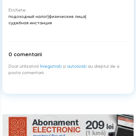
Etichete:
подоходный налог
|
физические лица
|
судебная инстанция
0
comentarii
Doar utilizatorii
înregistraţi
şi
autorizați
au dreptul de a
posta comentarii.