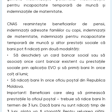
pentru incapacitate temporară de muncă și
indemnizațiile de maternitate.
CNAS reamintește beneficiarilor de pensii,
indemnizații adresate familiilor cu copii, indemnizații
de maternitate, indemnizații pentru incapacitate
temporară de muncă și altor prestații sociale că
banii pot fi ridicați prin două modalități:
• Să deschideți un card bancar social sau să
asociați orice cont bancar existent cu prestațiile
sociale prin aplicația EVO și să primiți banii în orice
colț al lumii;
• Să ridicați banii în orice oficiu poștal din Republica
Moldova.
Important! Beneficiarii care aleg să primească
prestațiile la oficiul poștal – trebuie să ridice banii în
termen de 3 luni. Dacă banii nu sunt ridicați timp de
3 luni, plata va fi stopată! Pentru reluarea plății,