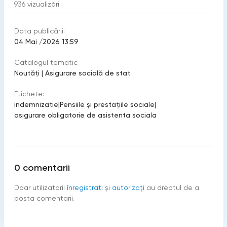
936
vizualizări
Data publicării:
04 Mai /2026 13:59
Catalogul tematic
Noutăți
|
Asigurare socială de stat
Etichete:
indemnizatie
|
Pensiile şi prestaţiile sociale
|
asigurare obligatorie de asistenta sociala
0
comentarii
Doar utilizatorii
înregistraţi
şi
autorizați
au dreptul de a
posta comentarii.