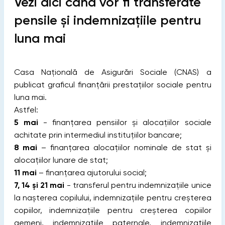
Vezi aici când vor fi transferate
pensile și indemnizațiile pentru
luna mai
Casa Națională de Asigurări Sociale (CNAS) a
publicat graficul finanțării prestațiilor sociale pentru
luna mai.
Astfel:
5 mai
- finanțarea pensiilor și alocațiilor sociale
achitate prin intermediul instituțiilor bancare;
8 mai
– finanțarea alocațiilor nominale de stat și
alocațiilor lunare de stat;
11 mai
– finanțarea ajutorului social;
7, 14 și 21 mai
- transferul pentru indemnizațiile unice
la nașterea copilului, indemnizațiile pentru creșterea
copiilor, indemnizațiile pentru creșterea copiilor
gemeni, indemnizațiile paternale, indemnizațiile