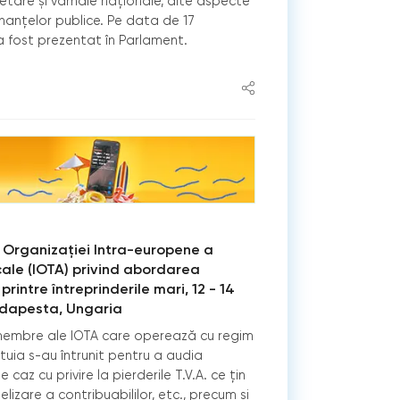
ugetare şi vamale naţionale, alte aspecte
inanţelor publice. Pe data de 17
a fost prezentat în Parlament.
al Organizaţiei Intra-europene a
scale (IOTA) privind abordarea
 printre întreprinderile mari, 12 - 14
udapesta, Ungaria
i membre ale IOTA care operează cu regim
stuia s-au întrunit pentru a audia
 caz cu privire la pierderile T.V.A. ce țin
izare a contribuabililor, etc., precum și