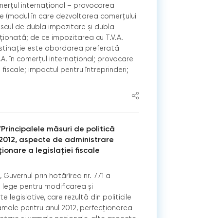
omerțul internațional – provocarea
e (modul în care dezvoltarea comerțului
riscul de dubla impozitare și dubla
ționată; de ce impozitarea cu T.V.A.
estinație este abordarea preferată
.A. în comerțul internațional; provocare
 ﬁscale; impactul pentru întreprinderi;
Principalele măsuri de politică
 2012, aspecte de administrare
ţionare a legislaţiei fiscale
 Guvernul prin hotărîrea nr. 771 a
 lege pentru modificarea şi
legislative, care rezultă din politicile
vamale pentru anul 2012, perfecţionarea