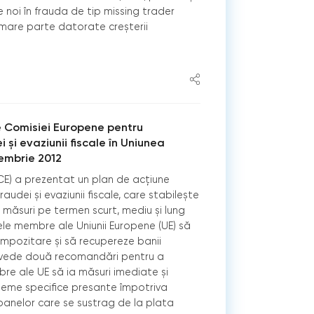
noi în frauda de tip missing trader
n mare parte datorate creșterii
.
e Comisiei Europene pentru
şi evaziunii fiscale în Uniunea
embrie 2012
E) a prezentat un plan de acţiune
udei şi evaziunii fiscale, care stabileşte
 măsuri pe termen scurt, mediu şi lung
le membre ale Uniunii Europene (UE) să
mpozitare şi să recupereze banii
evede două recomandări pentru a
re ale UE să ia măsuri imediate şi
eme specifice presante împotriva
oanelor care se sustrag de la plata