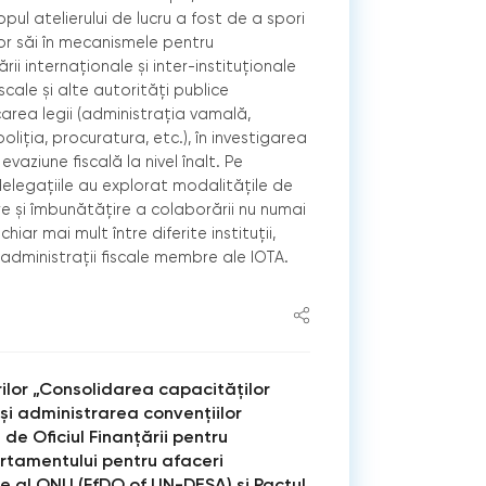
pul atelierului de lucru a fost de a spori
or săi în mecanismele pentru
i internaționale și inter-instituționale
ﬁscale și alte autorități publice
area legii (administrația vamală,
oliția, procuratura, etc.), în investigarea
evaziune ﬁscală la nivel înalt. Pe
delegațiile au explorat modalitățile de
e și îmbunătățire a colaborării nu numai
 chiar mai mult între diferite instituții,
i administrații ﬁscale membre ale IOTA.
ilor „Consolidarea capacităţilor
și administrarea convenţiilor
 de Oﬁciul Finanţării pentru
rtamentului pentru afaceri
e al ONU (FfDO of UN-DESA) și Pactul