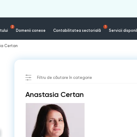
2
1
tului
Domenii conexe
Contabilitatea sectorială
Servicii disponi
ia Certan
Filtru de căutare în categorie
Anastasia Certan