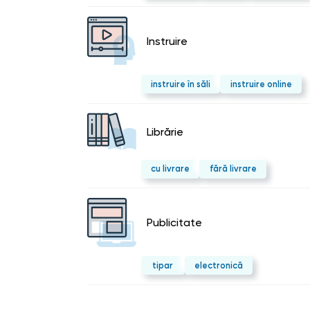
Instruire
instruire în săli
instruire online
Librărie
cu livrare
fără livrare
Publicitate
tipar
electronică