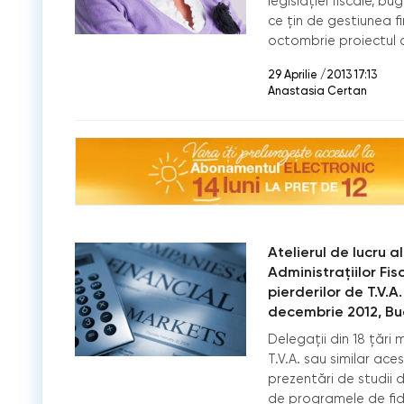
legislaţiei fiscale, b
ce ţin de gestiunea f
octombrie proiectul 
29 Aprilie /2013 17:13
Anastasia Certan
Atelierul de lucru 
Administraţiilor Fi
pierderilor de T.V.A.
decembrie 2012, B
Delegații din 18 țăr
T.V.A. sau similar ace
prezentări de studii de
de programele de fidel