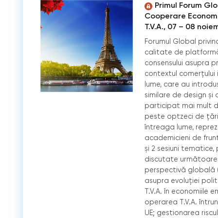
Primul Forum Glo
Cooperare Economic
T.V.A., 07 – 08 noie
Forumul Global privin
calitate de platformă
consensului asupra prin
contextul comerțului i
lume, care au introdus
similare de design și
participat mai mult d
peste optzeci de țări 
întreaga lume, reprez
academicieni de frunt
și 2 sesiuni tematice
discutate următoarel
perspectivă globală (
asupra evoluției polit
T.V.A. în economiile e
operarea T.V.A. întru
UE; gestionarea riscul