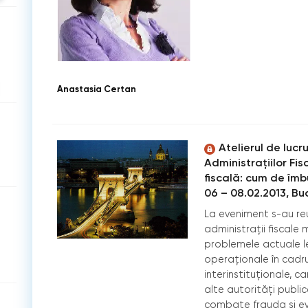
Anastasia Certan
Atelierul de lucr
Administraţiilor Fis
ﬁscală: cum de îmb
06 – 08.02.2013, B
La eveniment s-au reu
administrații ﬁscale
problemele actuale le
operaționale în cadru
interinstituționale, c
alte autorități publi
combate frauda și ev