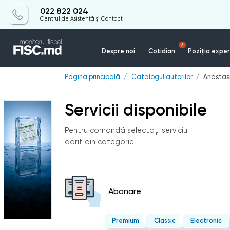
022 822 024
Centrul de Asistență și Contact
3
Despre noi
Cotidian
Poziția exper
Pagina principală
Catalogul autorilor
Anastas
Servicii disponibile
Pentru comandă selectați serviciul
dorit din categorie
Abonare
Premium
Classic
Electronic