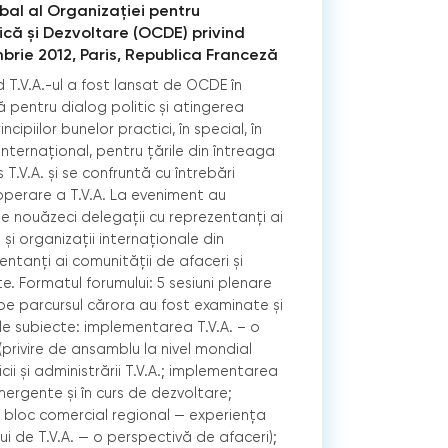
bal al Organizaţiei pentru
ă și Dezvoltare (OCDE) privind
mbrie 2012, Paris, Republica Franceză
d T.V.A.-ul a fost lansat de OCDE în
 pentru dialog politic și atingerea
cipiilor bunelor practici, în special, în
nternațional, pentru țările din întreaga
 T.V.A. și se confruntă cu întrebări
 operare a T.V.A. La eveniment au
e nouăzeci delegații cu reprezentanți ai
și organizații internaționale din
entanți ai comunității de afaceri și
e. Formatul forumului: 5 sesiuni plenare
, pe parcursul cărora au fost examinate și
e subiecte: implementarea T.V.A. – o
privire de ansamblu la nivel mondial
icii și administrării T.V.A.; implementarea
mergente și în curs de dezvoltare;
n bloc comercial regional — experiența
ui de T.V.A. — o perspectivă de afaceri);