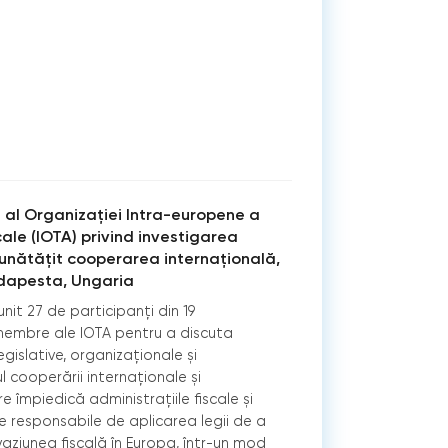
u al Organizaţiei Intra-europene a
cale (IOTA) privind investigarea
unătățit cooperarea internațională,
udapesta, Ungaria
nit 27 de participanți din 19
 membre ale IOTA pentru a discuta
gislative, organizaționale și
l cooperării internaționale și
are împiedică administrațiile ﬁscale și
ce responsabile de aplicarea legii de a
aziunea ﬁscală în Europa, într-un mod