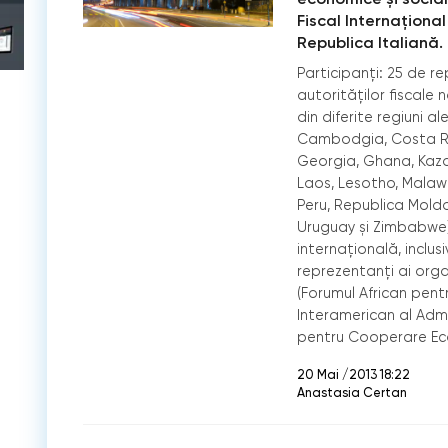
Fiscal Internaţional
Republica Italiană.
Participanţi: 25 de re
autorităţilor ﬁscale n
din diferite regiuni a
Cambodgia, Costa Ri
Georgia, Ghana, Kaz
Laos, Lesotho, Malaw
Peru, Republica Mold
Uruguay și Zimbabwe),
internaţională, inclus
reprezentanţi ai organ
(Forumul African pentr
Interamerican al Admin
pentru Cooperare Eco
20 Mai /2013 18:22
Anastasia Certan