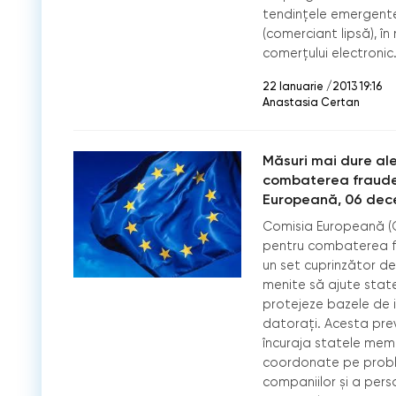
tendințele emergente 
(comerciant lipsă), î
comerțului electronic
22 Ianuarie /2013 19:16
Anastasia Certan
Măsuri mai dure al
combaterea fraudei 
Europeană, 06 dec
Comisia Europeană (C
pentru combaterea fra
un set cuprinzător de
menite să ajute state
protejeze bazele de i
datoraţi. Acesta pr
încuraja statele memb
coordonate pe probl
companiilor şi a pers