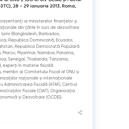
 (ITC), 28 – 29 ianuarie 2013, Roma,
prezentanţi ai ministerelor ﬁnanţelor și
aţionale din ţările în curs de dezvoltare
le lumii (Bangladesh, Barbados,
ca, Republica Dominicană, Ecuador,
ahstan, Republica Democrată Populară
i, Maroc, Myanmar, Namibia, Panama,
ova, Senegal, Thailanda, Tanzania,
 experţi în materie ﬁscală
iv, membri ai Comitetului Fiscal al ONU și
izaţiilor naţionale și internaţionale
u Administrarea Fiscală (ATAF), Centrul
istraţiilor Fiscale (CIAT), Organizaţia
nomică și Dezvoltare (OCDE)).