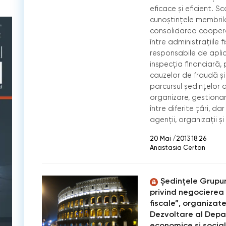
eﬁcace și eﬁcient. Sco
cunoștințele membril
consolidarea cooperări
între administrațiile 
responsabile de aplic
inspecția ﬁnanciară, p
cauzelor de fraudă și 
parcursul ședințelor 
organizare, gestionar
între diferite țări, dar
agenții, organizații ș
20 Mai /2013 18:26
Anastasia Certan
Ședințele Grupur
privind negocierea 
ﬁscale”, organizate
Dezvoltare al Depa
economice și social