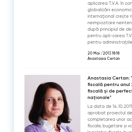
aplicarea T.V.A. în c
globalizării economic
internațional crește 
neimpozitare neinten
după principiul de d
pentru apli-carea T.V
pentru administrațiile
20 Mai /2013 18:18
Anastasia Certan
Anastasia Certan: "
fiscală pentru anul
fiscală şi de perfec
naţionale"
La data de 14.10.2011,
aprobat proiectul de
completarea unor acte 
fiscale, bugetare şi 