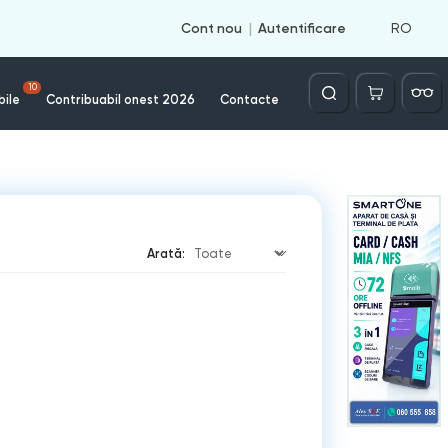
RO
Cont nou
Autentificare
Căutare
10
bile
Contribuabil onest 2026
Contacte
Arată: