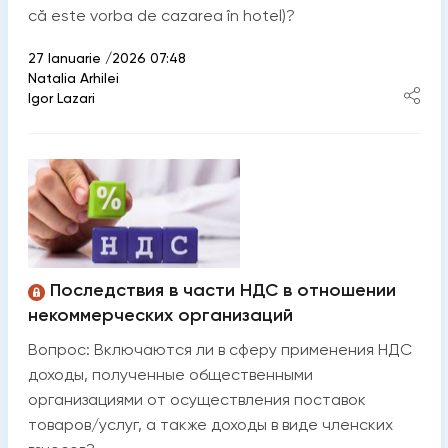
că este vorba de cazarea în hotel)?
27 Ianuarie /2026 07:48
Natalia Arhilei
Igor Lazari
Последствия в части НДС в отношении
некоммерческих организаций
Вопрос: Включаются ли в сферу применения НДС
доходы, полученные общественными
организациями от осуществления поставок
товаров/услуг, а также доходы в виде членских