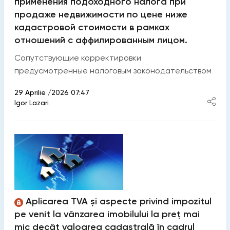
применения подоходного налога при
продаже недвижимости по цене ниже
кадастровой стоимости в рамках
отношений с аффилированным лицом.
Сопутствующие корректировки
предусмотренные налоговым законодательством
29 Aprilie /2026 07:47
Igor Lazari
Aplicarea TVA și aspecte privind impozitul
pe venit la vânzarea imobilului la preț mai
mic decât valoarea cadastrală în cadrul