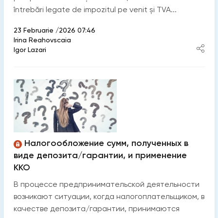
întrebări legate de impozitul pe venit și TVA...
23 Februarie /2026 07:46
Irina Reahovscaia
Igor Lazari
Налогообложение сумм, полученных в
виде депозита/гарантии, и применение
ККО
В процессе предпринимательской деятельности
возникают ситуации, когда налогоплательщиком, в
качестве депозита/гарантии, принимаются