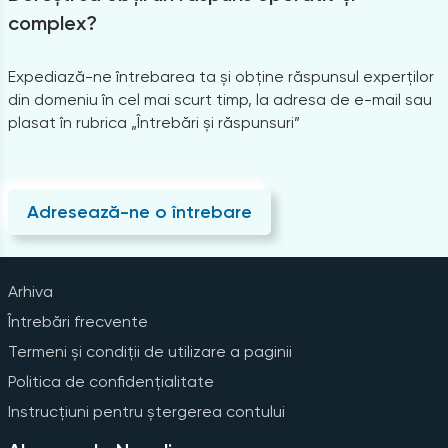
complex?
Expediază-ne întrebarea ta și obține răspunsul experților
din domeniu în cel mai scurt timp, la adresa de e-mail sau
plasat în rubrica „Întrebări și răspunsuri”
Adresează-ne o întrebare
Arhiva
Întrebări frecvente
Termeni și condiții de utilizare a paginii
Politica de confidențialitate
Instrucțiuni pentru ștergerea contului