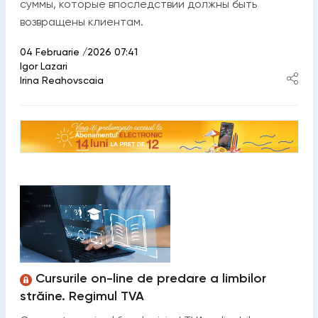
суммы, которые впоследствии должны быть
возвращены клиентам.
04 Februarie /2026 07:41
Igor Lazari
Irina Reahovscaia
Cursurile on-line de predare a limbilor
străine. Regimul TVA