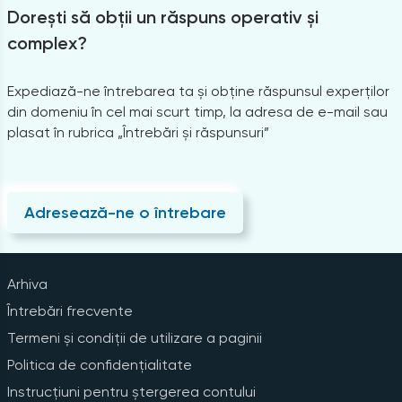
Dorești să obții un răspuns operativ și
complex?
Expediază-ne întrebarea ta și obține răspunsul experților
din domeniu în cel mai scurt timp, la adresa de e-mail sau
plasat în rubrica „Întrebări și răspunsuri”
Adresează-ne o întrebare
Arhiva
Întrebări frecvente
Termeni și condiții de utilizare a paginii
Politica de confidențialitate
Instrucțiuni pentru ștergerea contului