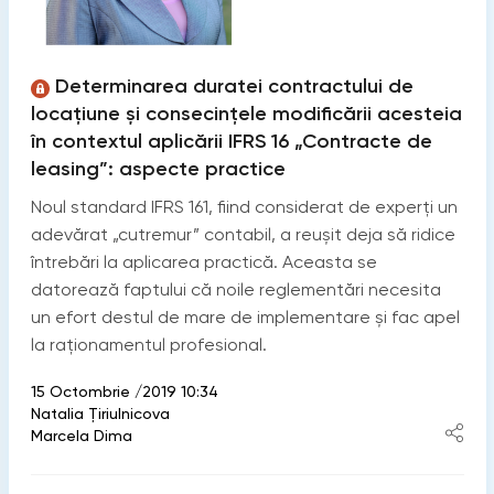
Determinarea duratei contractului de
locațiune și consecințele modificării acesteia
în contextul aplicării IFRS 16 „Contracte de
leasing”: aspecte practice
Noul standard IFRS 161, fiind considerat de experți un
adevărat „cutremur” contabil, a reușit deja să ridice
întrebări la aplicarea practică. Aceasta se
datorează faptului că noile reglementări necesita
un efort destul de mare de implementare și fac apel
la raționamentul profesional.
15 Octombrie /2019 10:34
Natalia Ţiriulnicova
Marcela Dima