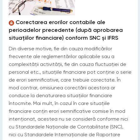
Corectarea erorilor contabile ale
perioadelor precedente (după aprobarea
situațiilor financiare) conform SNC și IFRS
Din diverse motive, fie din cauza modificărilor
frecvente ale reglementărilor aplicabile sau a
complexității activității, fie din cauza fluctuației de
personal etc., situaţiile financiare pot conține o serie
de erori semnificative, care trebuie corectate. În
mod contrar, omisiunea corectării acestora ar
conduce la denaturarea situaţiilor financiare
întocmite. Mai mult, în cazul în care situaţiile
financiare conţin erori semnificative comise în mod
intenţionat, acestea nu se consideră conforme nici
cu Standardele Naționale de Contabilitate (SNC),
nici cu Standardele Internaționale de Raportare