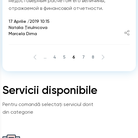
недостоверным расчетом его величины,
отражаемой в финансовой отчетности.
17 Aprilie /2019 10:15
Natalia Ţiriulnicova
Marcela Dima
...
4
5
6
7
8
Servicii disponibile
Pentru comandă selectați serviciul dorit
din categorie