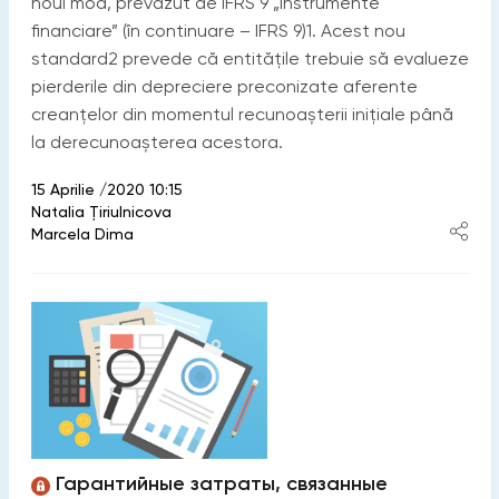
noul mod, prevăzut de IFRS 9 „Instrumente
financiare” (în continuare – IFRS 9)1. Acest nou
standard2 prevede că entitățile trebuie să evalueze
pierderile din depreciere preconizate aferente
creanțelor din momentul recunoașterii inițiale până
la derecunoașterea acestora.
15 Aprilie /2020 10:15
Natalia Ţiriulnicova
Marcela Dima
Гарантийные затраты, связанные