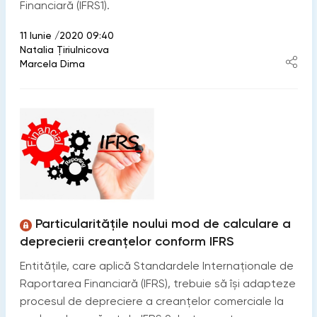
Financiară (IFRS1).
11 Iunie /2020 09:40
Natalia Ţiriulnicova
Marcela Dima
Particularitățile noului mod de calculare a
deprecierii creanțelor conform IFRS
Entitățile, care aplică Standardele Internaționale de
Raportarea Financiară (IFRS), trebuie să își adapteze
procesul de depreciere a creanțelor comerciale la