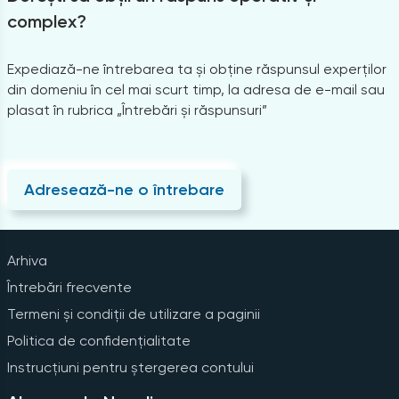
complex?
Expediază-ne întrebarea ta și obține răspunsul experților
din domeniu în cel mai scurt timp, la adresa de e-mail sau
plasat în rubrica „Întrebări și răspunsuri”
Adresează-ne o întrebare
Arhiva
Întrebări frecvente
Termeni și condiții de utilizare a paginii
Politica de confidențialitate
Instrucțiuni pentru ștergerea contului