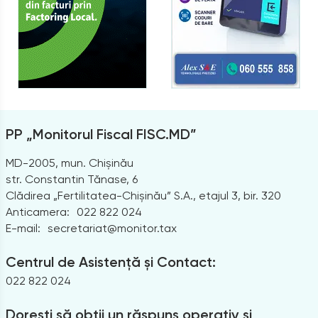
PP „Monitorul Fiscal FISC.MD”
MD-2005, mun. Chișinău
str. Constantin Tănase, 6
Clădirea „Fertilitatea-Chișinău” S.A., etajul 3, bir. 320
Anticamera:
022 822 024
E-mail:
secretariat@monitor.tax
Centrul de Asistență și Contact:
022 822 024
Dorești să obții un răspuns operativ și