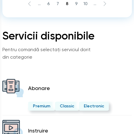
...
6
7
8
9
10
...
Servicii disponibile
Pentru comandă selectați serviciul dorit
din categorie
Abonare
Premium
Classic
Electronic
Instruire