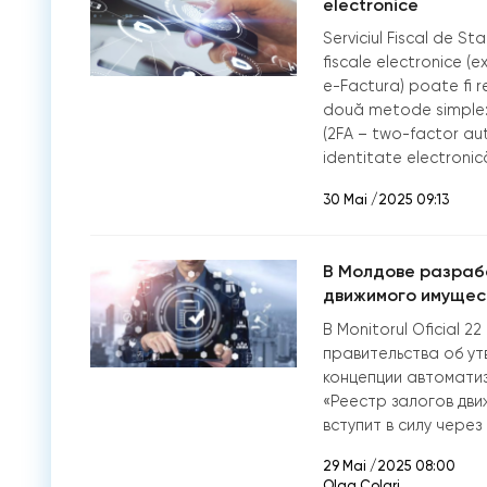
electronice
Serviciul Fiscal de St
fiscale electronice (e
e-Factura) poate fi re
două metode simple: E
(2FA – two-factor au
identitate electroni
30 Mai /2025 09:13
В Молдове разраб
движимого имущес
В Monitorul Oficial 
правительства об ут
концепции автомати
«Реестр залогов дви
вступит в силу через
29 Mai /2025 08:00
Olga Colari