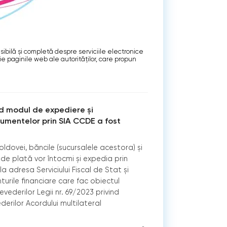
sibilă şi completă despre serviciile electronice
ie paginile web ale autorităţilor, care propun
nd modul de expediere și
umentelor prin SIA CCDE a fost
dovei, băncile (sucursalele acestora) și
i de plată vor întocmi și expedia prin
a adresa Serviciului Fiscal de Stat și
turile financiare care fac obiectul
vederilor Legii nr. 69/2023 privind
rilor Acordului multilateral