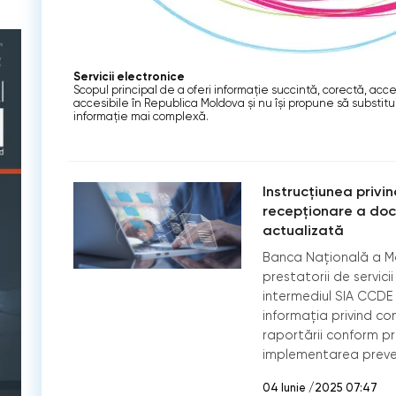
Servicii electronice
Scopul principal de a oferi informaţie succintă, corectă, acce
accesibile în Republica Moldova și nu își propune să substitu
informaţie mai complexă.
Instrucțiunea privi
recepționare a doc
actualizată
Banca Națională a Mol
prestatorii de servici
intermediul SIA CCDE l
informația privind con
raportării conform pre
implementarea prevede
04 Iunie /2025 07:47