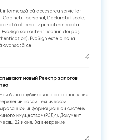
at informează că accesarea serviciilor
x. Cabinetul personal, Declarații fiscale,
alizată alternativ prin intermediul a
voSign sau autentificării în doi pași
thentication). EvoSign este o nouă
că avansată ce
атывают новый Реестр залогов
тва
22 мая было опубликовано постановление
верждении новой Технической
зированной информационной системы
жимого имущества» (РЗДИ). Документ
 месяц, 22 июня. За внедрение