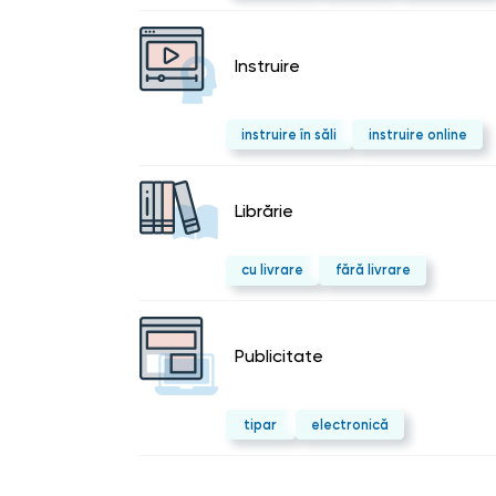
Instruire
instruire în săli
instruire online
Librărie
cu livrare
fără livrare
Publicitate
tipar
electronică