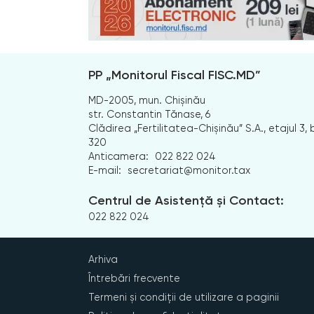
PP „Monitorul Fiscal FISC.MD”
MD-2005, mun. Chișinău
str. Constantin Tănase, 6
Clădirea „Fertilitatea-Chișinău” S.A., etajul 3, b
320
Anticamera:
022 822 024
E-mail:
secretariat@monitor.tax
Centrul de Asistență și Contact:
022 822 024
Arhiva
Întrebări frecvente
Termeni și condiții de utilizare a paginii