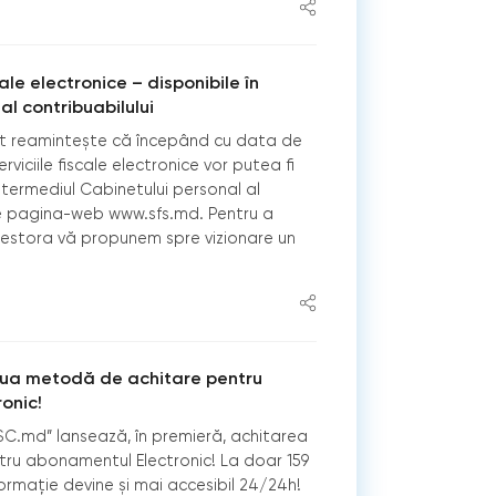
cale electronice – disponibile în
al contribuabilului
tat reamintește că începând cu data de
rviciile fiscale electronice vor putea fi
termediul Cabinetului personal al
pe pagina-web www.sfs.md. Pentru a
cestora vă propunem spre vizionare un
oua metodă de achitare pentru
onic!
FISC.md” lansează, în premieră, achitarea
tru abonamentul Electronic! La doar 159
nformație devine și mai accesibil 24/24h!