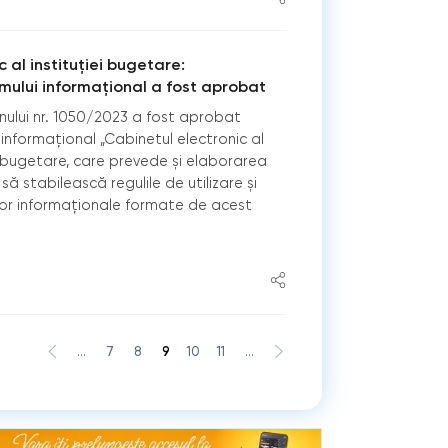
 al instituției bugetare:
mului informațional a fost aprobat
nului nr. 1050/2023 a fost aprobat
informațional „Cabinetul electronic al
ei bugetare, care prevede și elaborarea
ă stabilească regulile de utilizare și
lor informaționale formate de acest
...
7
8
9
10
11
...