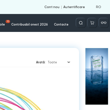
RO
Cont nou
Autentificare
Căutare
10
bile
Contribuabil onest 2026
Contacte
Arată: