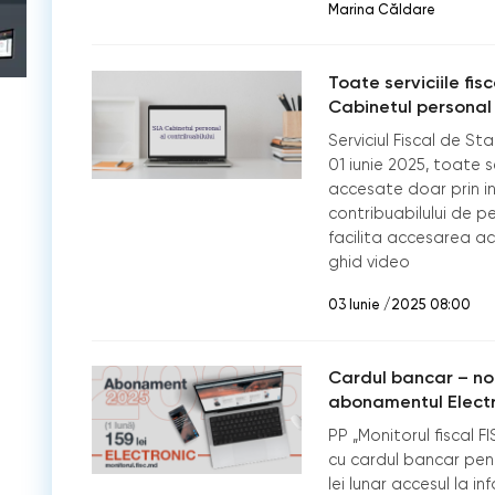
Marina Căldare
Toate serviciile fis
Cabinetul personal 
Serviciul Fiscal de S
01 iunie 2025, toate se
accesate doar prin in
contribuabilului de 
facilita accesarea a
ghid video
03 Iunie /2025 08:00
Cardul bancar – n
abonamentul Electr
PP „Monitorul fiscal 
cu cardul bancar pen
lei lunar accesul la i