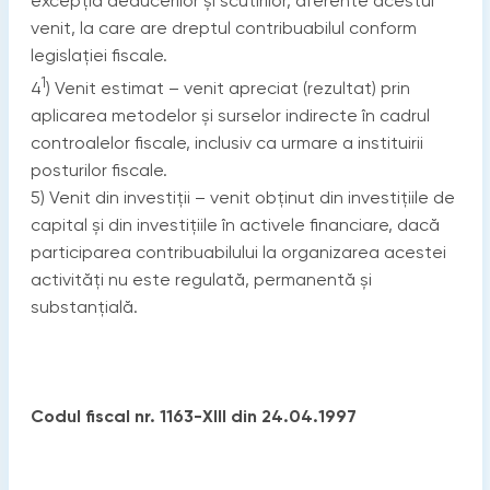
excepţia deducerilor şi scutirilor, aferente acestui
venit, la care are dreptul contribuabilul conform
legislaţiei fiscale.
1
4
) Venit estimat – venit apreciat (rezultat) prin
aplicarea metodelor şi surselor indirecte în cadrul
controalelor fiscale, inclusiv ca urmare a instituirii
posturilor fiscale.
5) Venit din investiţii – venit obţinut din investiţiile de
capital şi din investiţiile în activele financiare, dacă
participarea contribuabilului la organizarea acestei
activităţi nu este regulată, permanentă şi
substanţială.
Codul fiscal nr. 1163-XIII din 24.04.1997