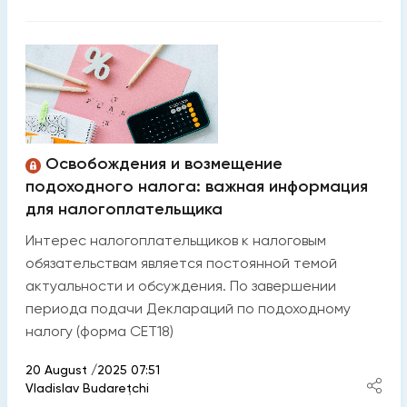
Освобождения и возмещение
подоходного налога: важная информация
для налогоплательщика
Интерес налогоплательщиков к налоговым
обязательствам является постоянной темой
актуальности и обсуждения. По завершении
периода подачи Деклараций по подоходному
налогу (форма CET18)
20 August /2025 07:51
Vladislav Budarețchi