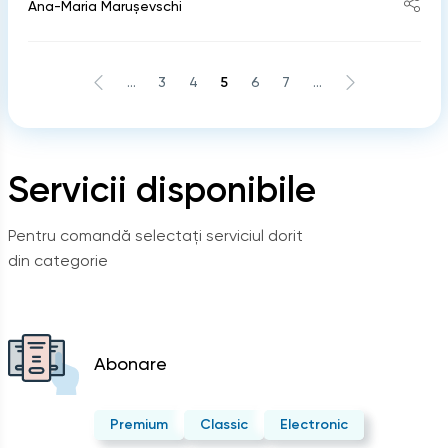
Ana-Maria Marușevschi
...
3
4
5
6
7
...
Servicii disponibile
Pentru comandă selectați serviciul dorit
din categorie
Abonare
Premium
Classic
Electronic