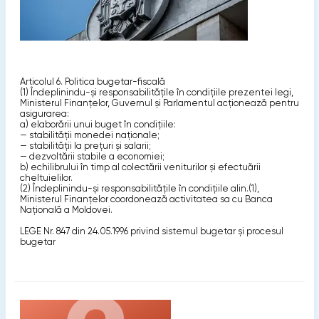
Articolul 6. Politica bugetar-fiscală
(1) Îndeplinindu-şi responsabilităţile în condiţiile prezentei legi,
Ministerul Finanţelor, Guvernul şi Parlamentul acţionează pentru
asigurarea:
a) elaborării unui buget în condiţiile:
— stabilităţii monedei naţionale;
— stabilităţii la preţuri şi salarii;
— dezvoltării stabile a economiei;
b) echilibrului în timp al colectării veniturilor şi efectuării
cheltuielilor.
(2) Îndeplinindu-şi responsabilităţile în condiţiile alin.(1),
Ministerul Finanţelor coordonează activitatea sa cu Banca
Naţională a Moldovei.
LEGE Nr. 847 din 24.05.1996 privind sistemul bugetar şi procesul
bugetar