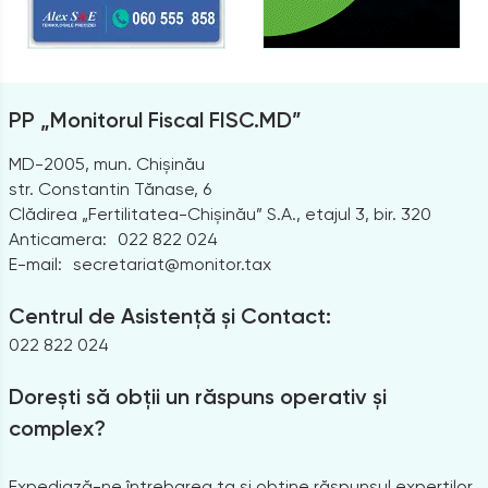
PP „Monitorul Fiscal FISC.MD”
MD-2005, mun. Chișinău
str. Constantin Tănase, 6
Clădirea „Fertilitatea-Chișinău” S.A., etajul 3, bir. 320
Anticamera:
022 822 024
E-mail:
secretariat@monitor.tax
Centrul de Asistență și Contact:
022 822 024
Dorești să obții un răspuns operativ și
complex?
Expediază-ne întrebarea ta și obține răspunsul experților