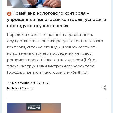
Новый вид налогового контроля -
упрощенный налоговый контроль: условия и
процедура осуществления
Порядок и основные принципы организации,
осуществления и оценки результатов налогового
контроля, а также его виды, в зависимости от
используемых при его проведении методов,
регламентирован Налоговым кодексом (НK), а
также инструкциями внутреннего характера
Государственной Налоговой службы (ГНС).
22 Noiembrie /2024 07:48
Natalia Ciobanu