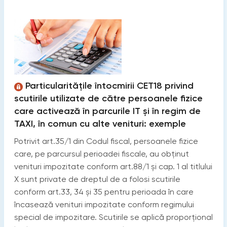
Particularitățile întocmirii CET18 privind
scutirile utilizate de către persoanele fizice
care activează în parcurile IT și în regim de
TAXI, în comun cu alte venituri: exemple
Potrivit art.35/1 din Codul fiscal, persoanele fizice
care, pe parcursul perioadei fiscale, au obţinut
venituri impozitate conform art.88/1 şi cap. 1 al titlului
X sunt private de dreptul de a folosi scutirile
conform art.33, 34 şi 35 pentru perioada în care
încasează venituri impozitate conform regimului
special de impozitare. Scutirile se aplică proporţional