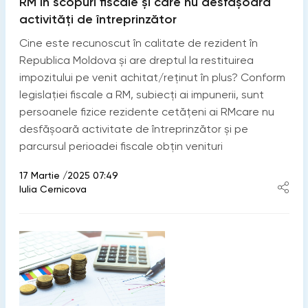
RM în scopuri fiscale și care nu desfășoară
activități de întreprinzător
Cine este recunoscut în calitate de rezident în
Republica Moldova și are dreptul la restituirea
impozitului pe venit achitat/reținut în plus? Conform
legislației fiscale a RM, subiecți ai impunerii, sunt
persoanele fizice rezidente cetăţeni ai RMcare nu
desfăşoară activitate de întreprinzător şi pe
parcursul perioadei fiscale obţin venituri
17 Martie /2025 07:49
Iulia Cernicova