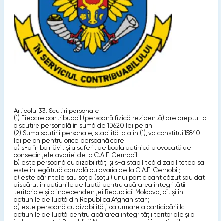
Articolul 33. Scutiri personale
(1) Fiecare contribuabil (persoană fizică rezidentă) are dreptul la
o scutire personală în sumă de 10620 lei pe an.
(2) Suma scutirii personale, stabilită la alin.(1), va constitui 15840
lei pe an pentru orice persoană care:
a) s-a îmbolnăvit şi a suferit de boala actinică provocată de
consecinţele avariei de la C.A.E. Cernobîl;
b) este persoană cu dizabilităţi şi s-a stabilit că dizabilitatea sa
este în legătură cauzală cu avaria de la C.A.E. Cernobîl;
c) este părintele sau soţia (soţul) unui participant căzut sau dat
dispărut în acţiunile de luptă pentru apărarea integrităţii
teritoriale şi a independenţei Republicii Moldova, cît şi în
acţiunile de luptă din Republica Afghanistan;
d) este persoană cu dizabilităţi ca urmare a participării la
acţiunile de luptă pentru apărarea integrităţii teritoriale şi a