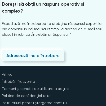
Dorești să obții un răspuns operativ și
complex?
Expediază-ne întrebarea ta și obține răspunsul experților
din domeniu în cel mai scurt timp, la adresa de e-mail sau
plasat în rubrica „Întrebări și răspunsuri”
Adresează-ne o întrebare
Arhiva
Întrebări frecvente
Termeni și condiții de utilizare a paginii
Politica de confidențialitate
Instrucțiuni pentru ștergerea contului