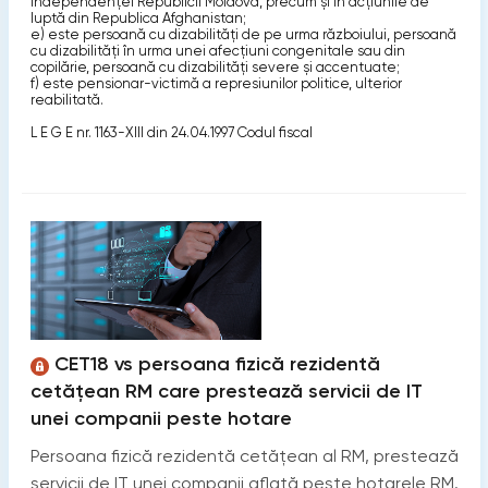
independenţei Republicii Moldova, precum şi în acţiunile de
luptă din Republica Afghanistan;
e) este persoană cu dizabilităţi de pe urma războiului, persoană
cu dizabilităţi în urma unei afecţiuni congenitale sau din
copilărie, persoană cu dizabilităţi severe şi accentuate;
f) este pensionar-victimă a represiunilor politice, ulterior
reabilitată.
L E G E nr. 1163-XIII din 24.04.1997 Codul fiscal
CET18 vs persoana fizică rezidentă
cetățean RM care prestează servicii de IT
unei companii peste hotare
Persoana fizică rezidentă cetățean al RM, prestează
servicii de IT unei companii aflată peste hotarele RM.