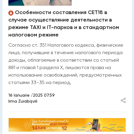
Особенности составления CET18 в
случае осуществляние деятельности в
режиме TAXI и IT-парков и в стандартном
налоговом режиме
Согласно ст. 351 Налогового кодекса, физические
лица, получившие в течение налогового периода
доходы, облагаемые в соответствии со статьей
881 и главой 1 раздела X, лишаются права на
использование освобождений, предусмотренных
статьями 33–35 на период,
16 Ianuarie /2025 07:59
Irma Zurabișvili