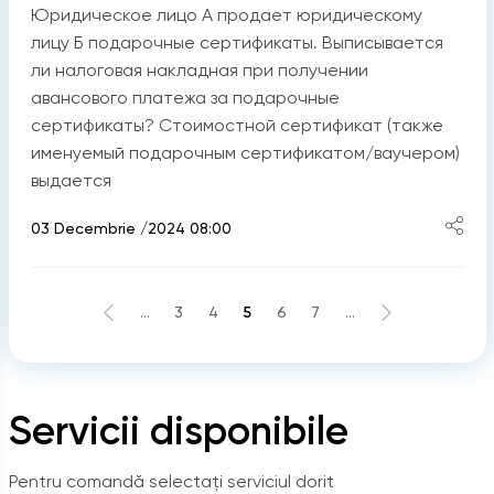
Юридическое лицо А продает юридическому
лицу Б подарочные сертификаты. Выписывается
ли налоговая накладная при получении
авансового платежа за подарочные
сертификаты? Стоимостной сертификат (также
именуемый подарочным сертификатом/ваучером)
выдается
03 Decembrie /2024 08:00
...
3
4
5
6
7
...
Servicii disponibile
Pentru comandă selectați serviciul dorit