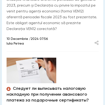
2023, precum și Declarația cu privire la impozitul pe
venit pentru agenţii economici (forma VEN12)
aferentă perioadei fiscale 2023 au fost prezentate.
Este obligat agentul economic să prezinte
Declarația VEN12 corectată?
10 Decembrie /2024 07:56
Iulia Petrea
Следует ли выписывать налоговую
накладную при получении авансового
платежа за подарочные сертификаты?