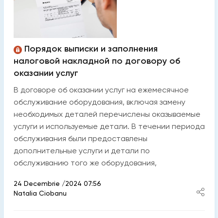
Порядок выписки и заполнения
налоговой накладной по договору об
оказании услуг
В договоре об оказании услуг на ежемесячное
обслуживание оборудования, включая замену
необходимых деталей перечислены оказываемые
услуги и используемые детали. В течении периода
обслуживания были предоставлены
дополнительные услуги и детали по
обслуживанию того же оборудования,
24 Decembrie /2024 07:56
Natalia Ciobanu