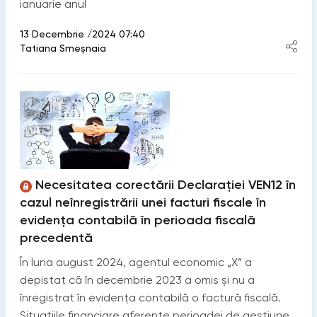
ianuarie anul
13 Decembrie /2024 07:40
Tatiana Smeșnaia
Necesitatea corectării Declarației VEN12 în
cazul neînregistrării unei facturi fiscale în
evidența contabilă în perioada fiscală
precedentă
În luna august 2024, agentul economic „X” a
depistat că în decembrie 2023 a omis și nu a
înregistrat în evidența contabilă o factură fiscală.
Situațiile financiare aferente perioadei de gestiune