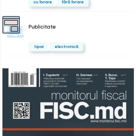
cu livrare
fără livrare
Publicitate
tipar
electronică