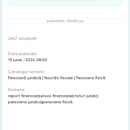
publicitate: 320x50 px
2447
vizualizări
Data publicării:
13 Iunie /2024 08:00
Catalogul tematic
Persoană juridică
|
Noutăți fiscale
|
Persoana fizică
Etichete:
raport financiar
|
servicii financiare
|
statut juridic
|
persoana juridica
|
persoana fizică