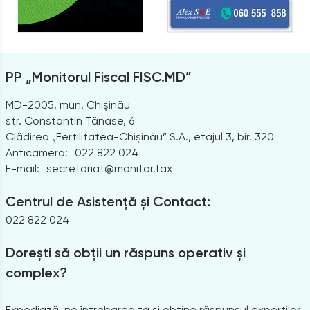
PP „Monitorul Fiscal FISC.MD”
MD-2005, mun. Chișinău
str. Constantin Tănase, 6
Clădirea „Fertilitatea-Chișinău” S.A., etajul 3, bir. 320
Anticamera:
022 822 024
E-mail:
secretariat@monitor.tax
Centrul de Asistență și Contact:
022 822 024
Dorești să obții un răspuns operativ și
complex?
Expediază-ne întrebarea ta și obține răspunsul experților