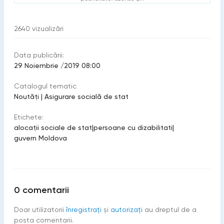
2640
vizualizări
Data publicării:
29 Noiembrie /2019 08:00
Catalogul tematic
Noutăți
|
Asigurare socială de stat
Etichete:
alocaţii sociale de stat
|
persoane cu dizabilitati
|
guvern Moldova
0
comentarii
Doar utilizatorii
înregistraţi
şi
autorizați
au dreptul de a
posta comentarii.