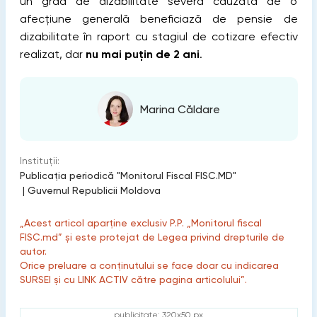
un grad de dizabilitate severă cauzată de o
afecţiune generală beneficiază de pensie de
dizabilitate în raport cu stagiul de cotizare efectiv
realizat, dar
nu mai puţin de 2 ani
.
Marina Căldare
Instituții:
Publicaţia periodică "Monitorul Fiscal FISC.MD"
|
Guvernul Republicii Moldova
„Acest articol aparține exclusiv P.P. „Monitorul fiscal
FISC.md” și este protejat de Legea privind drepturile de
autor.
Orice preluare a conținutului se face doar cu indicarea
SURSEI și cu LINK ACTIV către pagina articolului”.
publicitate: 320x50 px