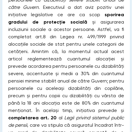
către Guvern.
Executivul a dat aviz pozitiv unei
inițiative legislative ce are ca scop
sporirea
gradului de protecţie socială
şi asigurarea
incluziunii sociale a acestor persoane. Astfel, va fi
completat art.8 din Legea nr. 499/1999 privind
alocaţiile sociale de stat pentru unele categorii de
cetăţeni.
Amintim că, la momentul actual acest
articol reglementează cuantumul alocaţiei și
prevede acordarea pentru persoanele cu dizabilităţi
severe, accentuate şi medii a 30% din cuantumul
pensiei minime stabilit anual de către Guvern; pentru
persoanele cu aceleași dizabilităţi din copilărie,
precum și pentru copiii cu dizabilităţi cu vârsta de
până la 18 ani alocația este de 80% din cuantumul
menționat. În același timp, inițiativa prevede și
completarea art. 20
al
Legii privind sistemul public
de pensii
, care va stipula că asiguratul încadrat într-