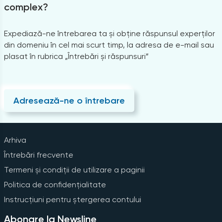
complex?
Expediază-ne întrebarea ta și obține răspunsul experților
din domeniu în cel mai scurt timp, la adresa de e-mail sau
plasat în rubrica „Întrebări și răspunsuri”
Adresează-ne o întrebare
Arhiva
Întrebări frecvente
Termeni și condiții de utilizare a paginii
Politica de confidențialitate
Instrucțiuni pentru ștergerea contului
Abonare la Newsline