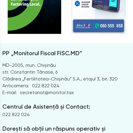
PP „Monitorul Fiscal FISC.MD”
MD-2005, mun. Chișinău
str. Constantin Tănase, 6
Clădirea „Fertilitatea-Chișinău” S.A., etajul 3, bir. 320
Anticamera:
022 822 024
E-mail:
secretariat@monitor.tax
Centrul de Asistență și Contact:
022 822 024
Dorești să obții un răspuns operativ și