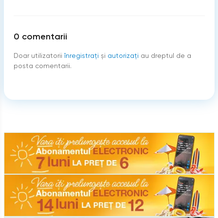
0
comentarii
Doar utilizatorii
înregistraţi
şi
autorizați
au dreptul de a
posta comentarii.