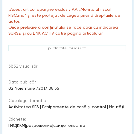
„Acest articol aparține exclusiv P.P. „Monitorul fiscal
FISC.md” și este protejat de Legea privind drepturile de
autor.
Orice preluare a conținutului se face doar cu indicarea
SURSEI și cu LINK ACTIV către pagina articolului”.
publicitate: 320x50 px
3832
vizualizări
Data publicării:
02 Noiembrie /2017 08:35
Catalogul tematic
Activitatea SFS
|
Echipamente de casă şi control
|
Noutăți
Etichete:
ГНС
|
ККМ
|
разрешение
|
свидетельство