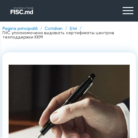
Pagina principală
Cotidian
Știri
ГНС уполномочена выдавать сертификаты центров
техподдержки ККМ