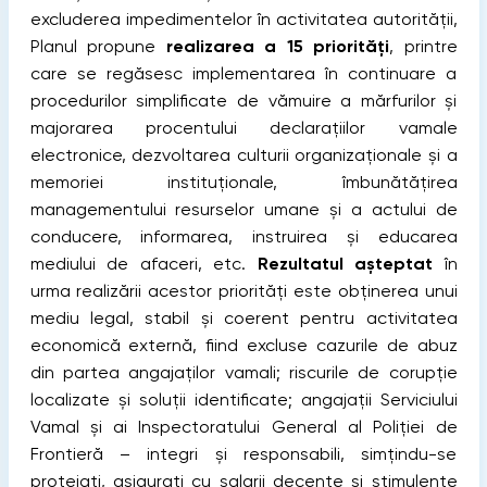
excluderea impedimentelor în activitatea autorităţii,
Planul propune
realizarea a 15 priorităţi
, printre
care se regăsesc implementarea în continuare a
procedurilor simplificate de vămuire a mărfurilor şi
majorarea procentului declaraţiilor vamale
electronice, dezvoltarea culturii organizaţionale şi a
memoriei instituţionale, îmbunătăţirea
managementului resurselor umane şi a actului de
conducere, informarea, instruirea şi educarea
mediului de afaceri, etc.
Rezultatul aşteptat
în
urma realizării acestor priorităţi este obţinerea unui
mediu legal, stabil și coerent pentru activitatea
economică externă, fiind excluse cazurile de abuz
din partea angajaților vamali; riscurile de corupție
localizate și soluții identificate; angajații Serviciului
Vamal și ai Inspectoratului General al Poliției de
Frontieră – integri şi responsabili, simțindu-se
protejați, asigurați cu salarii decente și stimulente