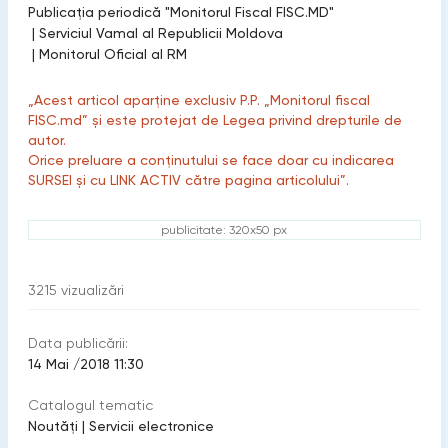
Publicaţia periodică "Monitorul Fiscal FISC.MD"
|
Serviciul Vamal al Republicii Moldova
|
Monitorul Oficial al RM
„Acest articol aparține exclusiv P.P. „Monitorul fiscal
FISC.md” și este protejat de Legea privind drepturile de
autor.
Orice preluare a conținutului se face doar cu indicarea
SURSEI și cu LINK ACTIV către pagina articolului”.
publicitate: 320x50 px
3215
vizualizări
Data publicării:
14 Mai /2018 11:30
Catalogul tematic
Noutăți
|
Servicii electronice