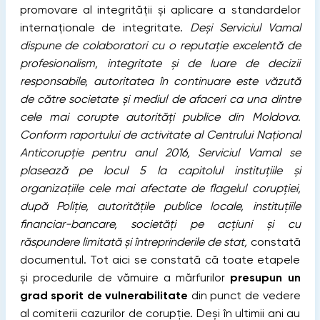
promovare al integrităţii şi aplicare a standardelor
internaţionale de integritate.
Deşi Serviciul Vamal
dispune de colaboratori cu o reputație excelentă de
profesionalism, integritate şi de luare de decizii
responsabile, autoritatea în continuare este văzută
de către societate şi mediul de afaceri ca una dintre
cele mai corupte autorităţi publice din Moldova.
Conform raportului de activitate al Centrului Național
Anticorupție pentru anul 2016,
Serviciul Vamal se
plasează pe locul 5 la capitolul instituțiile şi
organizațiile cele mai afectate de flagelul corupției
,
după Poliție, autoritățile publice locale, instituțiile
financiar-bancare, societăți pe acțiuni şi cu
răspundere limitată și întreprinderile de stat,
constată
documentul. Tot aici se constată că toate etapele
şi procedurile de vămuire a mărfurilor
presupun un
grad sporit de vulnerabilitate
din punct de vedere
al comiterii cazurilor de corupţie. Deşi în ultimii ani au