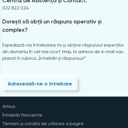
Centrul de Asistență și Contact:
022 822 024
Dorești să obții un răspuns operativ și
complex?
Expediază-ne întrebarea ta și obține răspunsul experților
din domeniu în cel mai scurt timp, la adresa de e-mail sau
plasat în rubrica „Întrebări și răspunsuri”
Adresează-ne o întrebare
Arhiva
Întrebări frecvente
Termeni și condiții de utilizare a paginii