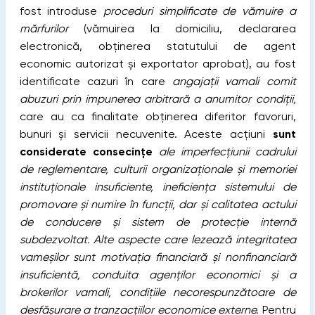
fost introduse
proceduri simplificate de vămuire a
mărfurilor
(vămuirea la domiciliu, declararea
electronică, obţinerea statutului de agent
economic autorizat şi exportator aprobat), au fost
identificate cazuri în care
angajaţii vamali comit
abuzuri prin impunerea arbitrară a anumitor condiții,
care au ca finalitate obținerea diferitor favoruri,
bunuri și servicii necuvenite. Aceste acţiuni
sunt
considerate consecinţe
ale imperfecțiunii cadrului
de reglementare, culturii organizaţionale şi memoriei
instituţionale insuficiente, ineficienţa sistemului de
promovare şi numire în funcţii, dar şi calitatea actului
de conducere şi sistem de protecție internă
subdezvoltat. Alte aspecte care lezează integritatea
vameşilor sunt motivația financiară și nonfinanciară
insuficientă, conduita agenților economici și a
brokerilor vamali, condițiile necorespunzătoare de
desfășurare a tranzacțiilor economice externe.
Pentru