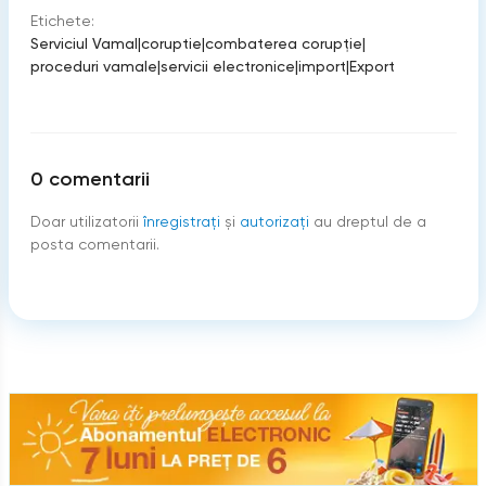
Etichete:
Serviciul Vamal
|
coruptie
|
combaterea corupție
|
proceduri vamale
|
servicii electronice
|
import
|
Export
0
comentarii
Doar utilizatorii
înregistraţi
şi
autorizați
au dreptul de a
posta comentarii.