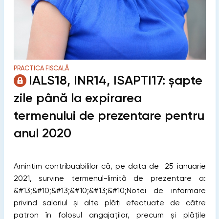
PRACTICA FISCALĂ
IALS18, INR14, ISAPTI17: șapte
zile până la expirarea
termenului de prezentare pentru
anul 2020
Amintim contribuabililor că, pe data de 25 ianuarie
2021, survine termenul-limită de prezentare a:
&#13;&#10;&#13;&#10;&#13;&#10;Notei de informare
privind salariul şi alte plăţi efectuate de către
patron în folosul angajaților, precum şi plățile