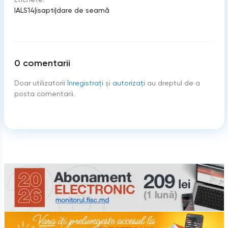
IALS14
|
isapti
|
dare de seamă
0
comentarii
Doar utilizatorii
înregistraţi
şi
autorizați
au dreptul de a
posta comentarii.