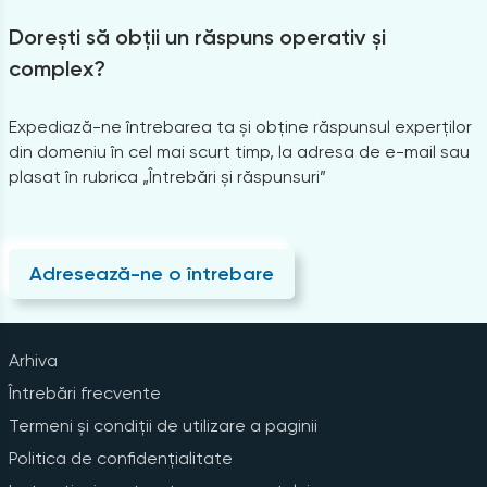
Dorești să obții un răspuns operativ și
complex?
Expediază-ne întrebarea ta și obține răspunsul experților
din domeniu în cel mai scurt timp, la adresa de e-mail sau
plasat în rubrica „Întrebări și răspunsuri”
Adresează-ne o întrebare
Arhiva
Întrebări frecvente
Termeni și condiții de utilizare a paginii
Politica de confidențialitate