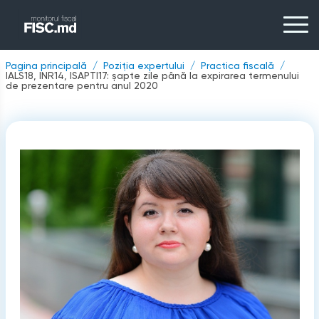
Pagina principală
Poziția expertului
Practica fiscală
IALS18, INR14, ISAPTI17: șapte zile până la expirarea termenului
de prezentare pentru anul 2020