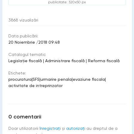
publicitate: 320x50 px
3868
vizualizări
Data publicării:
20 Noiembrie /2018 09:48
Catalogul tematic
Legislație fiscală
|
Administrare fiscală
|
Reforma fiscală
Etichete:
procuratura
|
SFS
|
urmarire penala
|
evaziune fiscala
|
activitate de intreprinzator
0
comentarii
Doar utilizatorii
înregistraţi
şi
autorizați
au dreptul de a