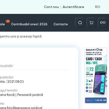
RO
Cont nou
Autentificare
Căutare
10
bile
Contribuabil onest 2026
Contacte
 pentru una și aceeași faptă
vizualizări
publicării:
rilie /2021 08:03
ogul tematic
ana fizică
|
Persoană juridică
ete:
ana fizică
|
persoana juridica
|