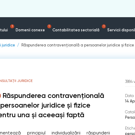
1
1
1
tului
Domenii conexe
Contabilitatea sectorială
Servicii disponi
 juridice
Răspunderea contravențională a persoanelor juridice și fizice
SULTAȚII JURIDICE
3884
Răspunderea contravențională
Data 
14 Ap
persoanelor juridice și fizice
Catal
entru una și aceeași faptă
Perso
Etich
tează principiul individualizării răspunderii
perso