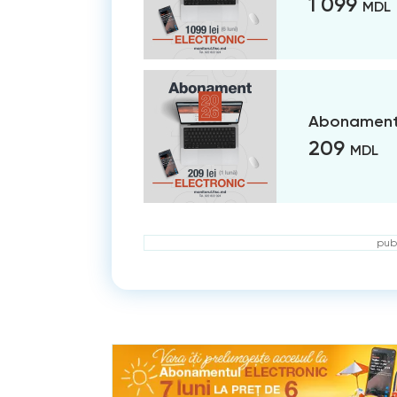
1 099
MDL
Abonament 
209
MDL
publ