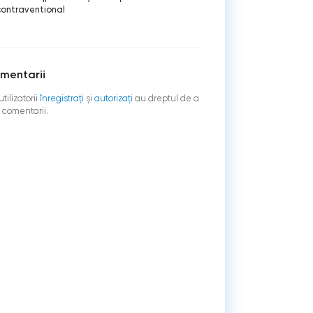
contraventional
mentarii
tilizatorii
înregistraţi
şi
autorizați
au dreptul de a
 comentarii.