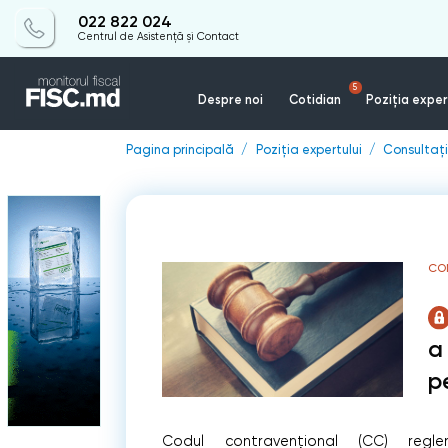
022 822 024
Centrul de Asistență și Contact
5
Despre noi
Cotidian
Poziția exper
Pagina principală
Poziția expertului
Consultații
CON
a 
p
Codul contravențional (CC) reglemen