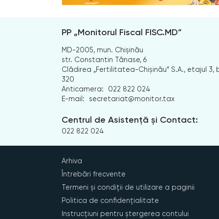
PP „Monitorul Fiscal FISC.MD”
MD-2005, mun. Chișinău
str. Constantin Tănase, 6
Clădirea „Fertilitatea-Chișinău” S.A., etajul 3, b
320
Anticamera:
022 822 024
E-mail:
secretariat@monitor.tax
Centrul de Asistență și Contact:
022 822 024
Arhiva
Întrebări frecvente
Termeni și condiții de utilizare a paginii
Politica de confidențialitate
Instrucțiuni pentru ștergerea contului