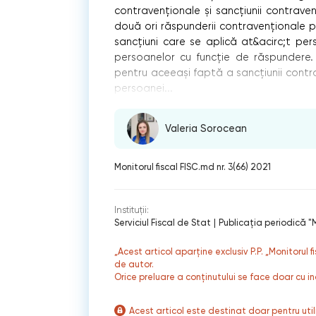
contravenţionale și sancţiunii contrave
două ori răspunderii contravenţionale 
sancțiuni care se aplică at&acirc;t pers
persoanelor cu funcție de răspundere.
pentru aceeași faptă a sancțiunii contrav
persoanei...
Valeria Sorocean
Monitorul fiscal FISC.md nr. 3(66) 2021
Instituții:
Serviciul Fiscal de Stat
|
Publicaţia periodică "M
„Acest articol aparține exclusiv P.P. „Monitorul 
de autor.
Orice preluare a conținutului se face doar cu in
Acest articol este destinat doar pentru ut