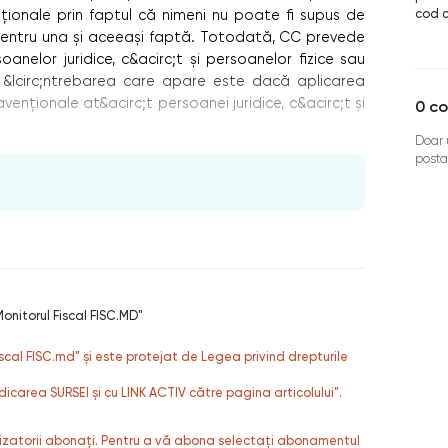
cod 
nţionale prin faptul că nimeni nu poate fi supus de
pentru una și aceeași faptă. Totodată, CC prevede
oanelor juridice, c&acirc;t și persoanelor fizice sau
 &Icirc;ntrebarea care apare este dacă aplicarea
enționale at&acirc;t persoanei juridice, c&acirc;t și
0
co
Doar u
posta
onitorul Fiscal FISC.MD"
fiscal FISC.md” și este protejat de Legea privind drepturile
dicarea SURSEI și cu LINK ACTIV către pagina articolului”.
ilizatorii abonați. Pentru a vă abona selectați abonamentul