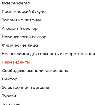
independentă
Практический бухучет
Талоны на питание
Аграрный сектор
Небанковский сектор
Физические лица
Независимая деятельность в сфере юстиции
Нерезиденты
Свободные экономические зоны
Сектор IT
Электронная торговля
Туризм
Торговля