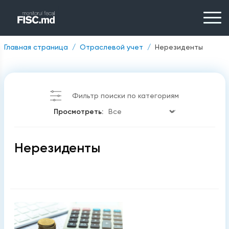
Главная страница
Отраслевой учет
Нерезиденты
Фильтр поиски по категориям
Просмотреть:
Нерезиденты