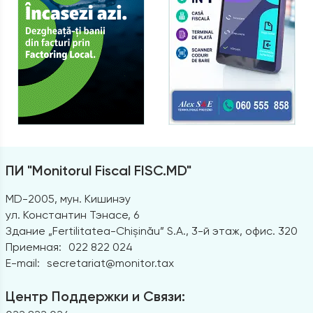
ПИ "Monitorul Fiscal FISC.MD"
MD-2005, мун. Кишинэу
ул. Константин Тэнасе, 6
Здание „Fertilitatea-Chișinău” S.A., 3-й этаж, офис. 320
Приемная:
022 822 024
E-mail:
secretariat@monitor.tax
Центр Поддержки и Связи: