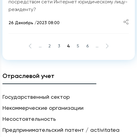
посредством сети Интернет юридическому лицу-
резиденту?
26 Декабрь /2023 08:00
...
2
3
4
5
6
...
Отраслевой учет
Государственный сектор
Некоммерческие организации
Несостоятельность
Предпринимательский патент / activitatea