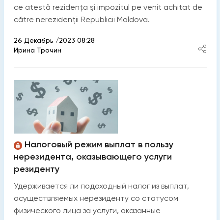
ce atestă rezidenţa şi impozitul pe venit achitat de
către nerezidenţii Republicii Moldova.
26 Декабрь /2023 08:28
Ирина Трочин
Налоговый режим выплат в пользу
нерезидента, оказывающего услуги
резиденту
Удерживается ли подоходный налог из выплат,
осуществляемых нерезиденту со статусом
физического лица за услуги, оказанные