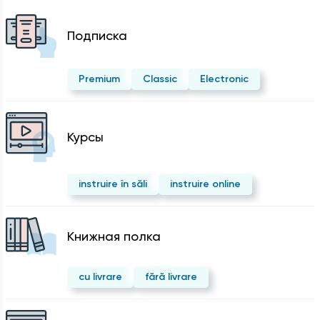
Подписка
Premium
Classic
Electronic
Курсы
instruire în săli
instruire online
Kнижная полка
cu livrare
fără livrare