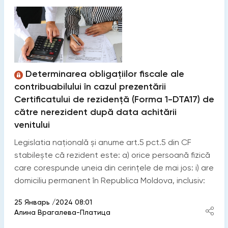
Determinarea obligațiilor fiscale ale
contribuabilului în cazul prezentării
Certificatului de rezidență (Forma 1-DTA17) de
către nerezident după data achitării
venitului
Legislatia națională și anume art.5 pct.5 din CF
stabilește că rezident este: a) orice persoană fizică
care corespunde uneia din cerinţele de mai jos: i) are
domiciliu permanent în Republica Moldova, inclusiv:
25 Январь /2024 08:01
Алина Врагалева-Платица