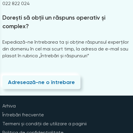
022 822 024
Dorești să obții un răspuns operativ și
complex?
Expediază-ne întrebarea ta și obține răspunsul experților
din domeniu în cel mai scurt timp, la adresa de e-mail sau
plasat în rubrica „Întrebări și răspunsuri”
Adresează-ne o întrebare
Arhiva
Întrebări frecvente
Termeni și condiții de utilizare a paginii
Politica de confidențialitate