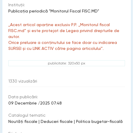
Instituții:
Publicaţia periodică "Monitorul Fiscal FISC.MD"
„Acest articol aparține exclusiv P.P. „Monitorul fiscal
FISC.md” și este protejat de Legea privind drepturile de
autor.
Orice preluare a conținutului se face doar cu indicarea
SURSEI și cu LINK ACTIV către pagina articolului”.
publicitate: 320x50 px
1330
vizualizări
Data publicării:
09 Decembrie /2025 07:48
Catalogul tematic
Noutăți fiscale
|
Deduceri fiscale
|
Politica bugetar-fiscală