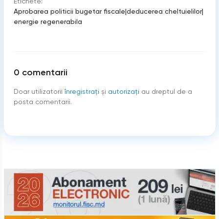
Etichete:
Aprobarea politicii bugetar fiscale
|
deducerea cheltuielilor
|
energie regenerabila
0
comentarii
Doar utilizatorii
înregistraţi
şi
autorizați
au dreptul de a
posta comentarii.